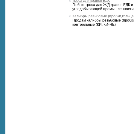
троса для кранов ЕДК
Любые троса для Ж/Д кранов ЕДК и 
угледобывающей промышленности
Калибры резьбовые (пробки,кольца
Продам калибры резьбовые (пробки,
контрольные (КИ, КИ-НЕ)