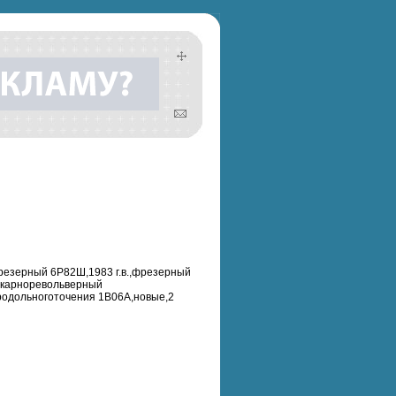
фрезерный 6Р82Ш,1983 г.в.,фрезерный
токарноревольверный
родольноготочения 1В06А,новые,2