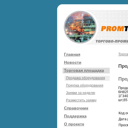
Главная
Торго
Новости
Про
Торговая площадка
Продажа оборудования
Про
Покупка оборудования
Прода
6Н82П
Заявки за неделю
1Г340
шт,65
Разместить заявку
Справочник
Код о
Поддержка
Дата 
О проекте
Просм