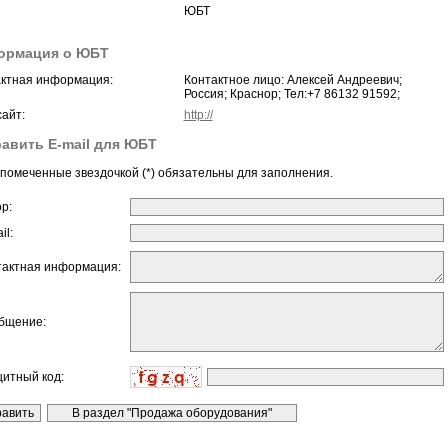
ЮБТ
ормация о ЮБТ
ктная информация:
Контактное лицо: Алексей Андреевич;
Россия; Краснор; Тел:+7 86132 91592;
айт:
http://
авить E-mail для ЮБТ
помеченные звездочкой (*) обязательны для заполнения.
ор:
il:
тактная информация:
бщение:
щитный код: