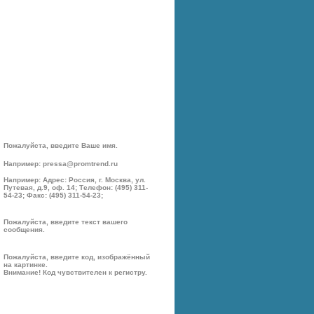
Пожалуйста, введите Ваше имя.
Например: pressa@promtrend.ru
Например: Адрес: Россия, г. Москва, ул.
Путевая, д.9, оф. 14; Телефон: (495) 311-
54-23; Факс: (495) 311-54-23;
Пожалуйста, введите текст вашего
сообщения.
Пожалуйста, введите код, изображённый
на картинке.
Внимание! Код чувствителен к регистру.