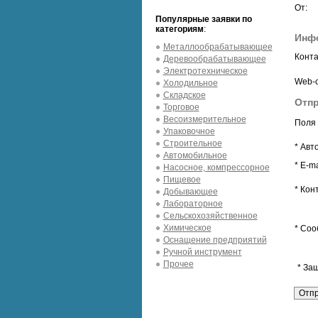
От:
Популярные заявки по
категориям
:
Инф
Металлообрабатывающее
Конта
Деревообрабатывающее
Электротехническое
Web-с
Холодильное
Складское
Отпр
Торговое
Весоизмерительное
Поля 
Упаковочное
Строительное
* Авт
Автомобильное
* E-ma
Насосное, компрессорное
Пищевое
* Кон
Добывающее
Лабораторное
Сельскохозяйственное
Химическое
* Соо
Оснащение предприятий
Ручной инструмент
Прочее
* За