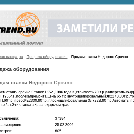
вая площадка
::
Продажа оборудования
:: Продам станки.Недорого.Срочно.
дажа оборудования
дам станки.Недорого.Срочно.
ем станки срочно:Станок 1К62 ,1986 года в.,стоимость 70 т.р.универсально-
,1965г.в.,послекапремонта,цена 65 т.р.внутришлифовальный3К227В,80т.р.,
П,60т.р.,прессКЕ2330,80т.р.,плоскошлифовальный 3Л722В,80 т.р.Автоматы п
 т.р./шт.Эти станки в Краснодарском крае
бъявления:
37384
размещения:
25.02.2006
отров:
805