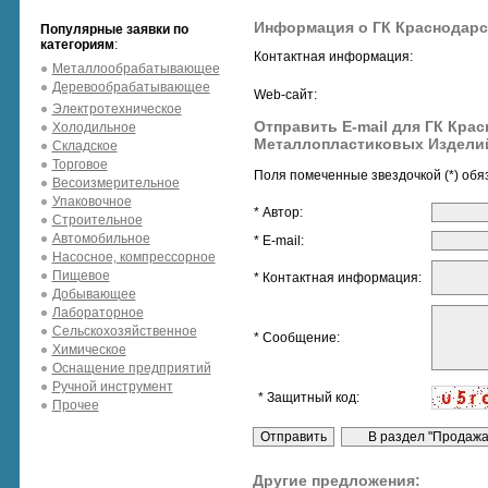
Информация о ГК Краснодарс
Популярные заявки по
категориям
:
Контактная информация:
Металлообрабатывающее
Деревообрабатывающее
Web-сайт:
Электротехническое
Отправить E-mail для ГК Кра
Холодильное
Металлопластиковых Издели
Складское
Торговое
Поля помеченные звездочкой (*) обя
Весоизмерительное
Упаковочное
* Автор:
Строительное
Автомобильное
* E-mail:
Насосное, компрессорное
Пищевое
* Контактная информация:
Добывающее
Лабораторное
Сельскохозяйственное
* Сообщение:
Химическое
Оснащение предприятий
Ручной инструмент
* Защитный код:
Прочее
Другие предложения: