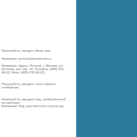
Пожалуйста, введите Ваше имя.
Например: pressa@promtrend.ru
Например: Адрес: Россия, г. Москва, ул.
Путевая, д.9, оф. 14; Телефон: (495) 311-
54-23; Факс: (495) 311-54-23;
Пожалуйста, введите текст вашего
сообщения.
Пожалуйста, введите код, изображённый
на картинке.
Внимание! Код чувствителен к регистру.