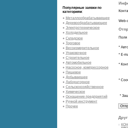
Инф
Популярные заявки по
Конта
категориям
:
Металлообрабатывающее
Web-с
Деревообрабатывающее
Электротехническое
Отпр
Холодильное
Поля 
Складское
Торговое
* Авт
Весоизмерительное
Упаковочное
* E-ma
Строительное
Автомобильное
* Кон
Насосное, компрессорное
Пищевое
Добывающее
* Соо
Лабораторное
Сельскохозяйственное
Химическое
* За
Оснащение предприятий
Ручной инструмент
Прочее
Друг
КОН