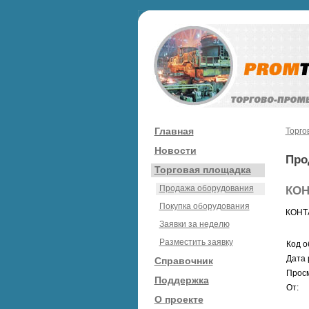
Главная
Торго
Новости
Про
Торговая площадка
Продажа оборудования
КОН
Покупка оборудования
КОНТА
Заявки за неделю
Разместить заявку
Код о
Дата 
Справочник
Просм
Поддержка
От:
О проекте