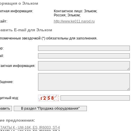
ормация о Эльком
ктная информация:
Контактное лицо: Эльком;
Россия; Эльком;
айт:
http://www.ke011.narod.ru
авить E-mail для Эльком
помеченные звездочкой (*) обязательны для заполнения.
ор:
il:
тактная информация:
бщение:
щитный код:
ие предложения:
ТАКТЫ К - UM-16K, ES, IR6003, ST-4