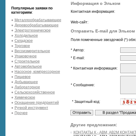
Информация о Эльком
Популярные заявки по
Контактная информация:
категориям
:
Металлообрабатывающее
Web-сайт:
Деревообрабатывающее
Электротехническое
Отправить E-mail для Эльком
Холодильное
Поля помеченные звездочкой (*) обя
Складское
Торговое
* Автор:
Весоизмерительное
Упаковочное
* E-mail:
Строительное
Автомобильное
* Контактная информация:
Насосное, компрессорное
Пищевое
Добывающее
* Сообщение:
Лабораторное
Сельскохозяйственное
Химическое
* Защитный код:
Оснащение предприятий
Ручной инструмент
Прочее
Другие предложения:
КОНТАКТЫ К - АВМ, АВ2М КОНТАКТ