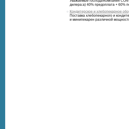
Уважаемые господа!Компания CONVO
дилера:а) 40% предоплата + 60% по 
Кондитерское и хлебопекарное об
Поставка хлебопекарного и кондите
и минипекарен различной мощности