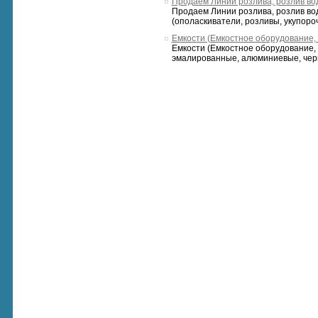
Продаем Линии розлива, розлив водк
Продаем Линии розлива, розлив водк
(ополаскиватели, розливы, укупоро
Емкости (Емкостное оборудование, Р
Емкости (Емкостное оборудование, 
эмалированные, алюминиевые, черны