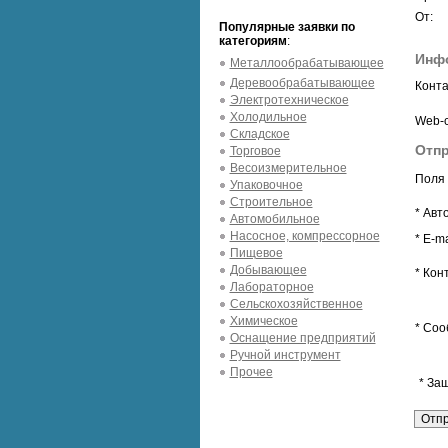
От:
Популярные заявки по
категориям
:
Инф
Металлообрабатывающее
Деревообрабатывающее
Конта
Электротехническое
Холодильное
Web-с
Складское
Отпр
Торговое
Весоизмерительное
Поля 
Упаковочное
Строительное
* Авт
Автомобильное
Насосное, компрессорное
* E-ma
Пищевое
Добывающее
* Кон
Лабораторное
Сельскохозяйственное
Химическое
* Соо
Оснащение предприятий
Ручной инструмент
Прочее
* За