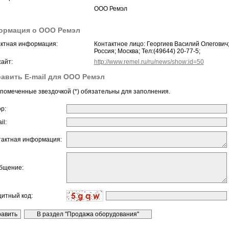
ООО Ремэл
ормация о ООО Ремэл
ктная информация:
Контактное лицо: Георгиев Василий Олегович
Россия; Москва; Тел:(49644) 20-77-5;
айт:
http://www.remel.ru/ru/news/show:id=50
авить E-mail для ООО Ремэл
помеченные звездочкой (*) обязательны для заполнения.
ор:
il:
тактная информация:
бщение:
щитный код: