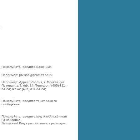
;
Пожалуйста, введите Ваше имя.
Например: pressa@promtrend.ru
Например: Адрес: Россия, г. Москва, ул.
Путевая, д.9, оф. 14; Телефон: (495) 311-
54-23; Факс: (495) 311-54-23;
Пожалуйста, введите текст вашего
сообщения.
Пожалуйста, введите код, изображённый
на картинке.
Внимание! Код чувствителен к регистру.