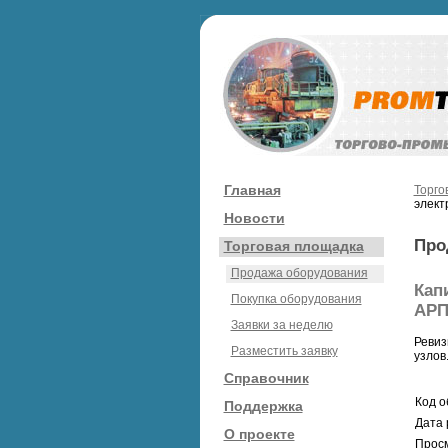
Главная
Торго
элект
Новости
Про
Торговая площадка
Продажа оборудования
Кап
Покупка оборудования
АРП
Заявки за неделю
Ревиз
Разместить заявку
узлов
Справочник
Код о
Поддержка
Дата 
О проекте
Просм