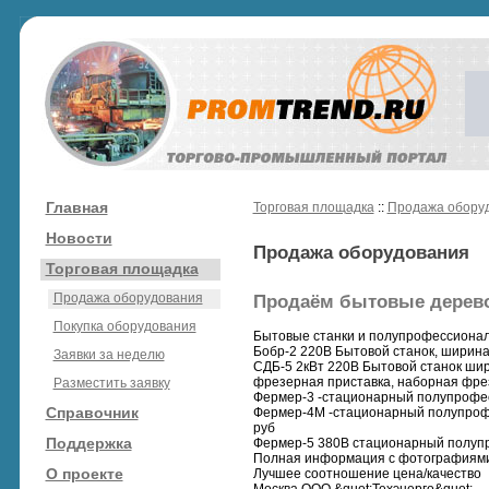
Главная
Торговая площадка
::
Продажа обору
Новости
Продажа оборудования
Торговая площадка
Продажа оборудования
Продаём бытовые дерев
Покупка оборудования
Бытовые станки и полупрофессиона
Бобр-2 220В Бытовой станок, ширин
Заявки за неделю
СДБ-5 2кВт 220В Бытовой станок шир
фрезерная приставка, наборная фреза
Разместить заявку
Фермер-3 -стационарный полупрофесс
Справочник
Фермер-4М -стационарный полупрофе
руб
Поддержка
Фермер-5 380В стационарный полупро
Полная информация c фотографиями н
О проекте
Лучшее соотношение цена/качество