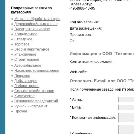
Москва ООО &quot;Техэнерго&quot;
Галеев Артур
Популярные заявки по
(495)988-43-05
категориям
:
Металлообрабатывающее
Код объявления:
Деревообрабатывающее
Дата размещения:
Электротехническое
Холодильное
Просмотров:
Складское
От:
Торговое
Весоизмерительное
Информация о ООО "Техниче
Упаковочное
Строительное
Контактная информация:
Автомобильное
Насосное, компрессорное
Web-сайт:
Пищевое
Отправить E-mail для ООО "Т
Добывающее
Лабораторное
Поля помеченные звездочкой (*) обя
Сельскохозяйственное
Химическое
* Автор:
Оснащение предприятий
Ручной инструмент
* E-mail:
Прочее
* Контактная информация: