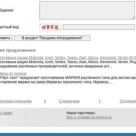
бщение:
щитный код:
ие предложения:
ативные рации Motorola, Icom, Vertex, Yaеsu, Aian, Alinco, Kenwood, Vector-44 Ma
ативные рации Motorola, Icom, Vertex, Yaеsu, Aian, Alinco, Kenwood, Vector, Rog
рудование различных производителей, антенно-фидерные уст...
кизы от солнца
"Арт-тент" предлагает изготовление МАРКИЗ различного типа для,летних ка
товление маркиз на заказ.Маркизы корзинного типа, Маркизы ...
орговая площадка
|
Справочник
|
Поддерж
с нами!
Наши партнеры:
Все о станках на inzona.ru
0