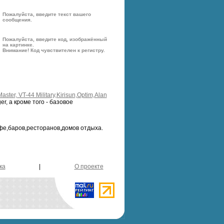
Пожалуйста, введите текст вашего
сообщения.
Пожалуйста, введите код, изображённый
на картинке.
Внимание! Код чувствителен к регистру.
ster, VT-44 Military,Kirisun,Optim,Alan
er, а кроме того - базовое
фе,баров,ресторанов,домов отдыха.
ка
|
О проекте