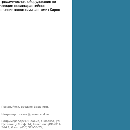
ктрохимического оборудования по
оизводим послегарантийное
спечение запасными частями.г.Киров
Пожалуйста, введите Ваше имя.
Например: pressa@promtrend.ru
Например: Адрес: Россия, г. Москва, ул.
Путевая, д.9, оф. 14; Телефон: (495) 311-
54-23; Факс: (495) 311-54-23;