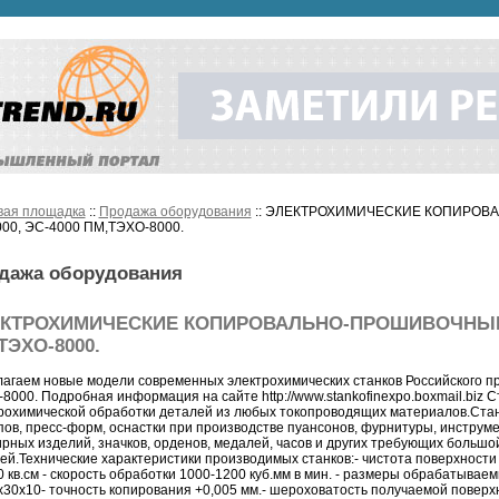
вая площадка
::
Продажа оборудования
:: ЭЛЕКТРОХИМИЧЕСКИЕ КОПИРОВ
00, ЭС-4000 ПМ,ТЭХО-8000.
дажа оборудования
КТРОХИМИЧЕСКИЕ КОПИРОВАЛЬНО-ПРОШИВОЧНЫЕ С
ТЭХО-8000.
агаем новые модели современных электрохимических станков Российского п
8000. Подробная информация на сайте http://www.stankofinexpo.boxmail.biz
рохимической обработки деталей из любых токопроводящих материалов.Ста
ов, пресс-форм, оснастки при производстве пуансонов, фурнитуры, инструме
рных изделий, значков, орденов, медалей, часов и других требующих большо
ей.Технические характеристики производимых станков:- чистота поверхности 
0 кв.см - скорость обработки 1000-1200 куб.мм в мин. - размеры обрабатывае
х30х10- точность копирования +0,005 мм.- шероховатость получаемой поверхно