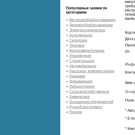
импул
требо
Популярные заявки по
обслу
категориям
:
телеф
stanko
Металлообрабатывающее
Деревообрабатывающее
Электротехническое
Код о
Холодильное
Дата 
Складское
Просм
Торговое
Весоизмерительное
От:
Упаковочное
Строительное
Инф
Автомобильное
Насосное, компрессорное
Конта
Пищевое
Добывающее
Web-с
Лабораторное
Отп
Сельскохозяйственное
Химическое
Поля 
Оснащение предприятий
Ручной инструмент
* Авт
Прочее
* E-ma
* Кон