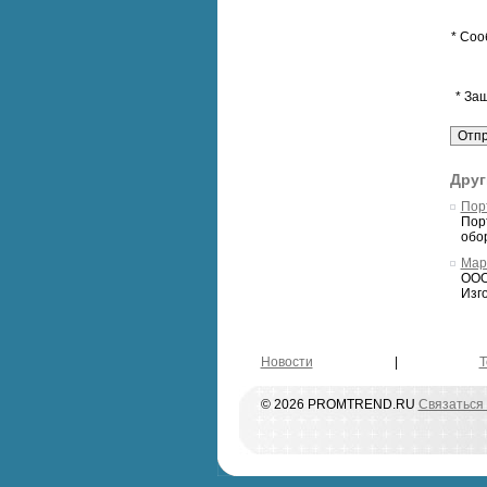
* Соо
* За
Друг
Порт
Порт
обо
Мар
ООО
Изго
Новости
|
Т
© 2026 PROMTREND.RU
Связаться 