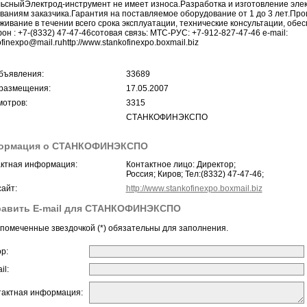
ьсныйЭлектрод-инструмент не имеет износа.Разработка и изготовление эле
ваниям заказчика.Гарантия на поставляемое оборудование от 1 до 3 лет.Пр
живание в течении всего срока эксплуатации, технические консультации, обе
он : +7-(8332) 47-47-46сотовая связь: МТС-РУС: +7-912-827-47-46 e-mail:
finexpo@mail.ruhttp://www.stankofinexpo.boxmail.biz
бъявления:
33689
размещения:
17.05.2007
отров:
3315
СТАНКОФИНЭКСПО
ормация о СТАНКОФИНЭКСПО
ктная информация:
Контактное лицо: Директор;
Россия; Киров; Тел:(8332) 47-47-46;
айт:
http://www.stankofinexpo.boxmail.biz
равить E-mail для СТАНКОФИНЭКСПО
помеченные звездочкой (*) обязательны для заполнения.
ор:
il:
тактная информация: