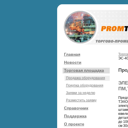
Главная
Торго
ЭС-40
Новости
Про
Торговая площадка
Продажа оборудования
ЭЛЕ
Покупка оборудования
ПМ,
Заявки за неделю
Предл
Разместить заявку
ТЭХО-
элект
Справочник
штамп
ювели
Поддержка
детал
до 10
О проекте
см 30