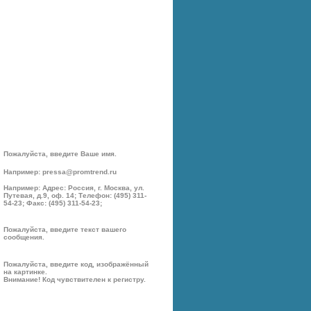
Пожалуйста, введите Ваше имя.
Например: pressa@promtrend.ru
Например: Адрес: Россия, г. Москва, ул.
Путевая, д.9, оф. 14; Телефон: (495) 311-
54-23; Факс: (495) 311-54-23;
Пожалуйста, введите текст вашего
сообщения.
Пожалуйста, введите код, изображённый
на картинке.
Внимание! Код чувствителен к регистру.