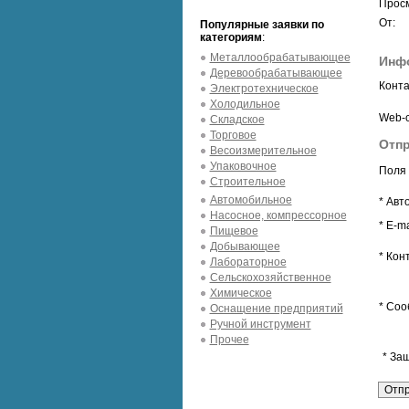
Просм
От:
Популярные заявки по
категориям
:
Металлообрабатывающее
Инф
Деревообрабатывающее
Конта
Электротехническое
Холодильное
Web-с
Складское
Торговое
Отпр
Весоизмерительное
Упаковочное
Поля 
Строительное
Автомобильное
* Авт
Насосное, компрессорное
* E-ma
Пищевое
Добывающее
* Кон
Лабораторное
Сельскохозяйственное
Химическое
* Соо
Оснащение предприятий
Ручной инструмент
Прочее
* За