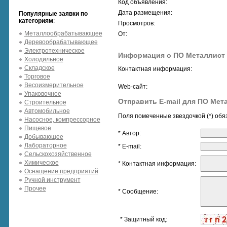
Код объявления:
Дата размещения:
Популярные заявки по
категориям
:
Просмотров:
Металлообрабатывающее
От:
Деревообрабатывающее
Электротехническое
Информация о ПО Металлист
Холодильное
Складское
Контактная информация:
Торговое
Весоизмерительное
Web-сайт:
Упаковочное
Отправить E-mail для ПО Мет
Строительное
Автомобильное
Поля помеченные звездочкой (*) обя
Насосное, компрессорное
Пищевое
* Автор:
Добывающее
Лабораторное
* E-mail:
Сельскохозяйственное
Химическое
* Контактная информация:
Оснащение предприятий
Ручной инструмент
Прочее
* Сообщение:
* Защитный код: