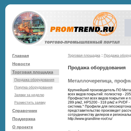
Главная
Торговая площадка
::
Продажа обору
Новости
Продажа оборудования
Торговая площадка
Продажа оборудования
Металлочерепица, профна
Покупка оборудования
Крупнейший производитель ПО Металл
всех видов покрытий: полиэстер - 205 
Заявки за неделю
Профнастил всех видов покрытия и про
289 р/м2, HPS200 - 318 р/м2 и PVDF 
Разместить заявку
система.* Профили для гипсокортона
Справочник
представительство произведет рассч
сотрудничеству дилеров и региональн
Поддержка
http://www.grandline-roof.ru/
О проекте