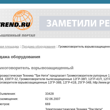
вая площадка
::
Продажа оборудования
:: Громкоговоритель взрывозащищен
дажа оборудования
мкоговоритель взрывозащищенный
роакустическая Техника "Три Нити" предлагает Громкоговорители рупорные 12
34, 100ГР-32, Громкоговорители пылезащищенные 12ГР-38П, 12ГР-41П, 12ГР
оговорители взрывозащищенные 12ГР-38В, 12ГР-41В, 25ГР-34В, http://www.grom
бъявления:
33428
размещения:
02.06.2007
отров:
669
Электроакустическая Техника "Три Нити"