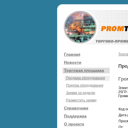
Главная
Торго
Новости
Про
Торговая площадка
Продажа оборудования
Гро
Покупка оборудования
Элект
25ГР-
Заявки за неделю
Громк
Разместить заявку
Справочник
Код о
Дата 
Поддержка
Просм
О проекте
От: