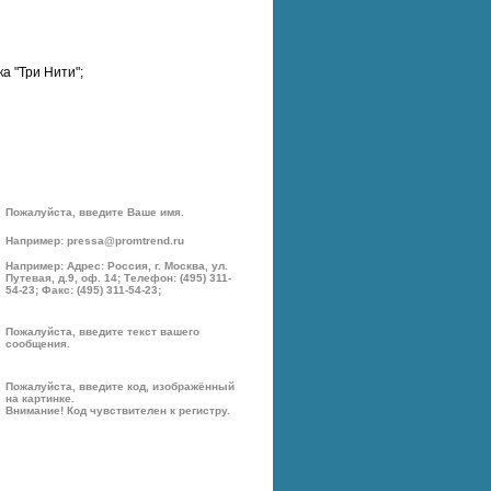
а "Три Нити";
Пожалуйста, введите Ваше имя.
Например: pressa@promtrend.ru
Например: Адрес: Россия, г. Москва, ул.
Путевая, д.9, оф. 14; Телефон: (495) 311-
54-23; Факс: (495) 311-54-23;
Пожалуйста, введите текст вашего
сообщения.
Пожалуйста, введите код, изображённый
на картинке.
Внимание! Код чувствителен к регистру.