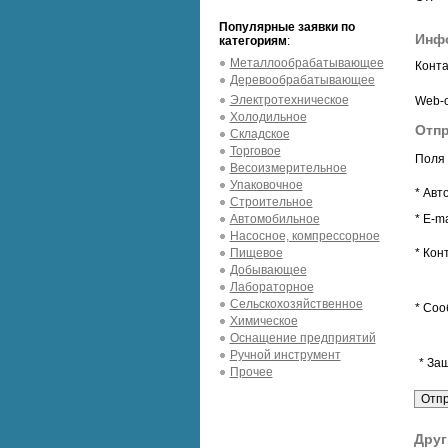
Популярные заявки по
Инфо
категориям
:
Металлообрабатывающее
Конта
Деревообрабатывающее
Электротехническое
Web-с
Холодильное
Отпр
Складское
Торговое
Поля 
Весоизмерительное
Упаковочное
* Авт
Строительное
Автомобильное
* E-ma
Насосное, компрессорное
Пищевое
* Кон
Добывающее
Лабораторное
Сельскохозяйственное
* Соо
Химическое
Оснащение предприятий
Ручной инструмент
* За
Прочее
Друг