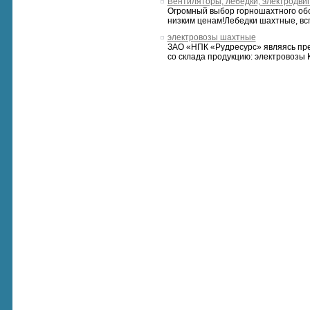
Вентиляторы, лебедки, электродвиг
Огромный выбор горношахтного обо
низким ценам!Лебедки шахтные, всп
электровозы шахтные
ЗАО «НПК «Рудресурс» являясь пр
со склада продукцию: электровозы К