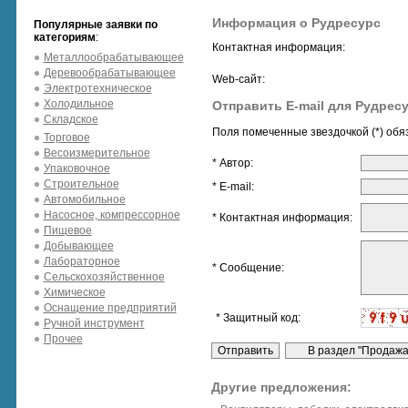
Информация о Рудресурс
Популярные заявки по
категориям
:
Контактная информация:
Металлообрабатывающее
Деревообрабатывающее
Web-сайт:
Электротехническое
Холодильное
Отправить E-mail для Рудрес
Складское
Поля помеченные звездочкой (*) обя
Торговое
Весоизмерительное
* Автор:
Упаковочное
Строительное
* E-mail:
Автомобильное
Насосное, компрессорное
* Контактная информация:
Пищевое
Добывающее
Лабораторное
* Сообщение:
Сельскохозяйственное
Химическое
Оснащение предприятий
* Защитный код:
Ручной инструмент
Прочее
Другие предложения: