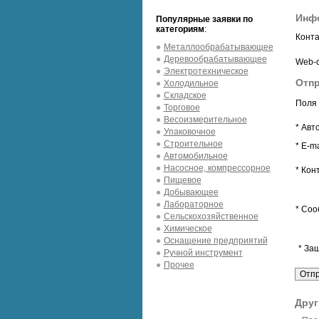
Инфо
Популярные заявки по
категориям
:
Конта
Металлообрабатывающее
Деревообрабатывающее
Web-с
Электротехническое
Отпр
Холодильное
Складское
Поля 
Торговое
Весоизмерительное
* Авт
Упаковочное
Строительное
* E-ma
Автомобильное
Насосное, компрессорное
* Кон
Пищевое
Добывающее
Лабораторное
* Соо
Сельскохозяйственное
Химическое
Оснащение предприятий
* За
Ручной инструмент
Прочее
Друг