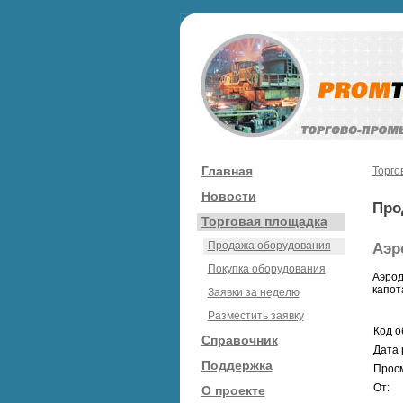
Главная
Торго
Новости
Про
Торговая площадка
Продажа оборудования
Аэр
Покупка оборудования
Аэрод
капот
Заявки за неделю
Разместить заявку
Код о
Справочник
Дата 
Поддержка
Просм
От:
О проекте