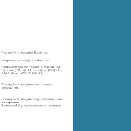
Пожалуйста, введите Ваше имя.
Например: pressa@promtrend.ru
Например: Адрес: Россия, г. Москва, ул.
Путевая, д.9, оф. 14; Телефон: (495) 311-
54-23; Факс: (495) 311-54-23;
Пожалуйста, введите текст вашего
сообщения.
Пожалуйста, введите код, изображённый
на картинке.
Внимание! Код чувствителен к регистру.