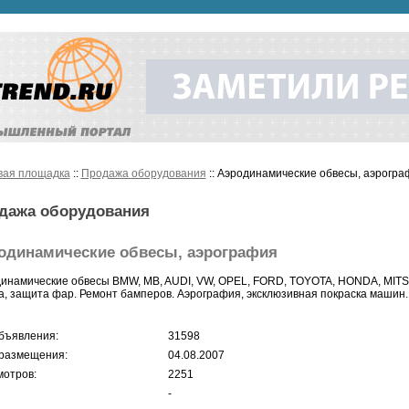
вая площадка
::
Продажа оборудования
:: Аэродинамические обвесы, аэрогра
дажа оборудования
одинамические обвесы, аэрография
инамические обвесы BMW, MB, AUDI, VW, OPEL, FORD, TOYOTA, HONDA, MITS
а, защита фар. Ремонт бамперов. Аэрография, эксклюзивная покраска машин. 
бъявления:
31598
размещения:
04.08.2007
отров:
2251
-