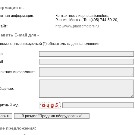
рмация о -
ктная информация:
Контактное лицо: plasticmotors;
Россия; Москва; Тел:(495) 744-59-20;
айт:
http://www.plasticmotors.ru
авить E-mail для -
помеченные звездочкой (*) обязательны для заполнения.
ор:
il:
тактная информация:
бщение:
щитный код:
ие предложения: