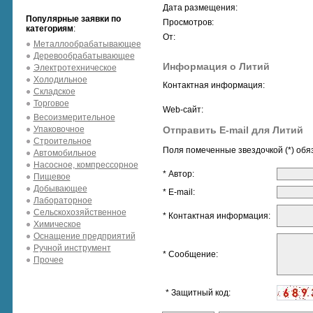
Дата размещения:
Популярные заявки по
Просмотров:
категориям
:
От:
Металлообрабатывающее
Деревообрабатывающее
Информация о Литий
Электротехническое
Холодильное
Контактная информация:
Складское
Торговое
Web-сайт:
Весоизмерительное
Упаковочное
Отправить E-mail для Литий
Строительное
Поля помеченные звездочкой (*) обя
Автомобильное
Насосное, компрессорное
* Автор:
Пищевое
Добывающее
* E-mail:
Лабораторное
Сельскохозяйственное
* Контактная информация:
Химическое
Оснащение предприятий
Ручной инструмент
* Сообщение:
Прочее
* Защитный код: