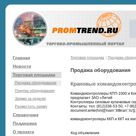
Главная
Торговая площадка
::
Продажа обору
Новости
Продажа оборудования
Торговая площадка
Продажа оборудования
Крановые командоконтрол
Покупка оборудования
Командоконтроллеры КПП-1000 и Ко
предлагает ЗАО «Литий
Заявки за неделю
Контроллеры силовые кулачковые сер
Контакты: тел. (812)336-53-50, +7-96
Разместить заявку
document.write(hm([['main','littkran','ru']],''
Справочник
командоконтролеры ККП и ККТ на www.l
Поддержка
О проекте
Код объявления: