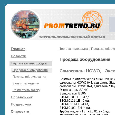
Главная
Торговая площадка
::
Продажа обору
Новости
Продажа оборудования
Торговая площадка
Продажа оборудования
Самосвалы HOWO, . Экск
Покупка оборудования
Возможна оплата через лизинговые к
самосвалы HOWO 6x4, двигатель Stayer,
Заявки за неделю
самосвалы HOWO 8x4, двигатель Stayer,
Экскаваторы SANY
Разместить заявку
Бульдозеры Б10М:
Справочник
Б10М.0101-1Е - 3 ед.
Б10М.0111-1Е - 5 ед.
Поддержка
Б10М.0111-ЕН- 4 ед.
Б10М.0101 -ЕН- 4 ед.
О проекте
Трубоукладчик ТБГ - 20.01.9 - 1 ед.