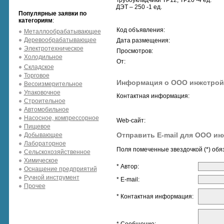
Трубоукладчики ТР12, ТР20 -4 ед.
ДЭТ – 250 -1 ед.
Популярные заявки по
категориям
:
Код объявления:
Металлообрабатывающее
Деревообрабатывающее
Дата размещения:
Электротехническое
Просмотров:
Холодильное
От:
Складское
Торговое
Информация о ООО инжстрой
Весоизмерительное
Упаковочное
Контактная информация:
Строительное
Автомобильное
Насосное, компрессорное
Web-сайт:
Пищевое
Отправить E-mail для ООО ин
Добывающее
Лабораторное
Поля помеченные звездочкой (*) обя
Сельскохозяйственное
Химическое
* Автор:
Оснащение предприятий
Ручной инструмент
* E-mail:
Прочее
* Контактная информация: