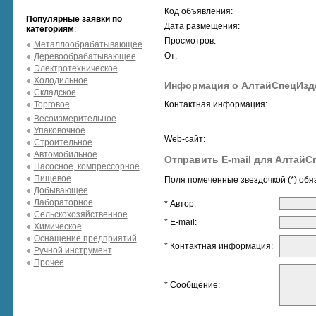
Код объявления:
Популярные заявки по
Дата размещения:
категориям
:
Просмотров:
Металлообрабатывающее
От:
Деревообрабатывающее
Электротехническое
Холодильное
Информация о АлтайСпецИзд
Складское
Торговое
Контактная информация:
Весоизмерительное
Упаковочное
Web-сайт:
Строительное
Автомобильное
Отправить E-mail для Алтай
Насосное, компрессорное
Пищевое
Поля помеченные звездочкой (*) обя
Добывающее
Лабораторное
* Автор:
Сельскохозяйственное
* E-mail:
Химическое
Оснащение предприятий
* Контактная информация:
Ручной инструмент
Прочее
* Сообщение: