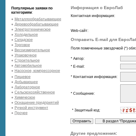
Информация о ЕвроЛаб
Популярные заявки по
категориям
:
Контактная информация:
Металлообрабатывающее
Деревообрабатывающее
Электротехническое
Web-сайт:
Холодильное
Отправить E-mail для ЕвроЛа
Складское
Торговое
Поля помеченные звездочкой (*) обя
Весоизмерительное
Упаковочное
* Автор:
Строительное
Автомобильное
* E-mail:
Насосное, компрессорное
Пищевое
* Контактная информация:
Добывающее
Лабораторное
Сельскохозяйственное
* Сообщение:
Химическое
Оснащение предприятий
Ручной инструмент
* Защитный код:
Прочее
Другие предложения: