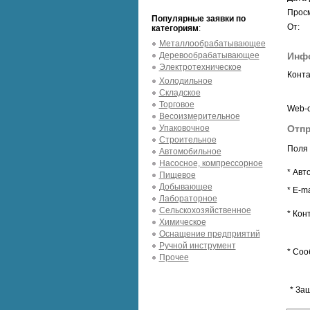
Просм
Популярные заявки по
От:
категориям
:
Металлообрабатывающее
Деревообрабатывающее
Инфо
Электротехническое
Конта
Холодильное
Складское
Торговое
Web-с
Весоизмерительное
Упаковочное
Отпр
Строительное
Поля 
Автомобильное
Насосное, компрессорное
* Авт
Пищевое
Добывающее
* E-ma
Лабораторное
Сельскохозяйственное
* Кон
Химическое
Оснащение предприятий
Ручной инструмент
* Соо
Прочее
* За