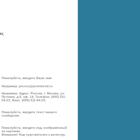
ч;
Пожалуйста, введите Ваше имя.
Например: pressa@promtrend.ru
Например: Адрес: Россия, г. Москва, ул.
Путевая, д.9, оф. 14; Телефон: (495) 311-
54-23; Факс: (495) 311-54-23;
Пожалуйста, введите текст вашего
сообщения.
Пожалуйста, введите код, изображённый
на картинке.
Внимание! Код чувствителен к регистру.