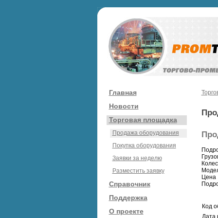
Главная
Торго
Новости
Про
Торговая площадка
Продажа оборудования
Про
Покупка оборудования
Подро
Грузо
Заявки за неделю
Колес
Модел
Разместить заявку
Цена 
Справочник
Подро
Поддержка
Код о
О проекте
Дата 