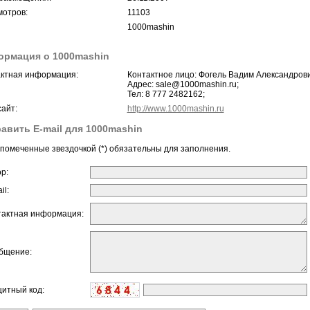
отров:
11103
1000mashin
рмация о 1000mashin
ктная информация:
Контактное лицо: Фогель Вадим Александрови
Адрес: sale@1000mashin.ru;
Тел: 8 777 2482162;
айт:
http://www.1000mashin.ru
авить E-mail для 1000mashin
помеченные звездочкой (*) обязательны для заполнения.
ор:
il:
тактная информация:
бщение:
щитный код: