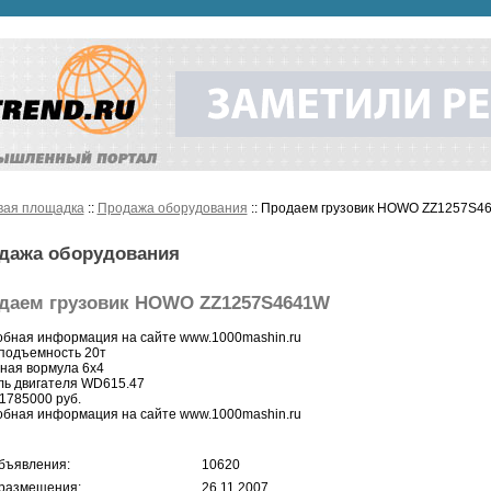
вая площадка
::
Продажа оборудования
:: Продаем грузовик HOWO ZZ1257S4
дажа оборудования
даем грузовик HOWO ZZ1257S4641W
бная информация на сайте www.1000mashin.ru
подъемность 20т
ная вормула 6х4
ь двигателя WD615.47
1785000 руб.
бная информация на сайте www.1000mashin.ru
бъявления:
10620
размещения:
26.11.2007