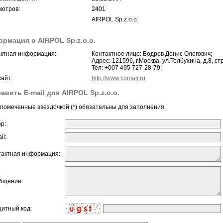
отров:
2401
AIRPOL Sp.z.o.o.
рмация о AIRPOL Sp.z.o.o.
ктная информация:
Контактное лицо: Бодров Денис Олегович;
Адрес: 121596, г.Москва, ул.Толбухина, д.8, стр
Тел: +007 495 727-28-79;
айт:
http://www.comair.ru
авить E-mail для AIRPOL Sp.z.o.o.
помеченные звездочкой (*) обязательны для заполнения.
ор:
il:
тактная информация:
бщение:
щитный код: