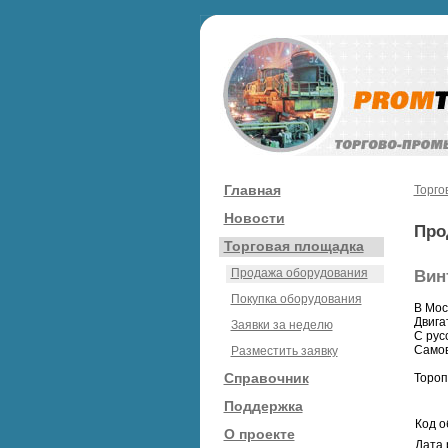
Главная
Торго
Новости
Про
Торговая площадка
Продажа оборудования
Вин
Покупка оборудования
В Мос
Двига
Заявки за неделю
С рус
Самов
Разместить заявку
Справочник
Тороп
Поддержка
Код о
О проекте
Дата 