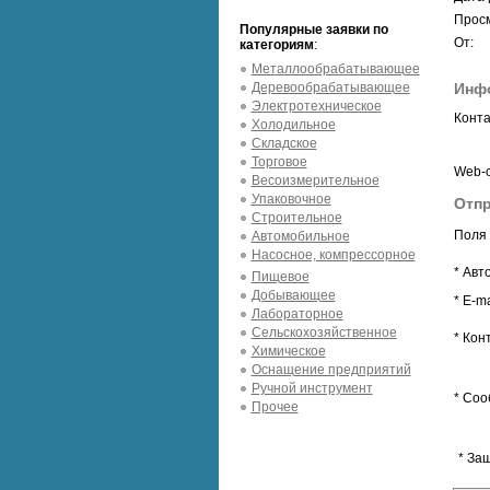
Просм
Популярные заявки по
От:
категориям
:
Металлообрабатывающее
Деревообрабатывающее
Инфо
Электротехническое
Конта
Холодильное
Складское
Торговое
Web-с
Весоизмерительное
Упаковочное
Отпр
Строительное
Поля 
Автомобильное
Насосное, компрессорное
* Авт
Пищевое
Добывающее
* E-ma
Лабораторное
Сельскохозяйственное
* Кон
Химическое
Оснащение предприятий
Ручной инструмент
* Соо
Прочее
* За