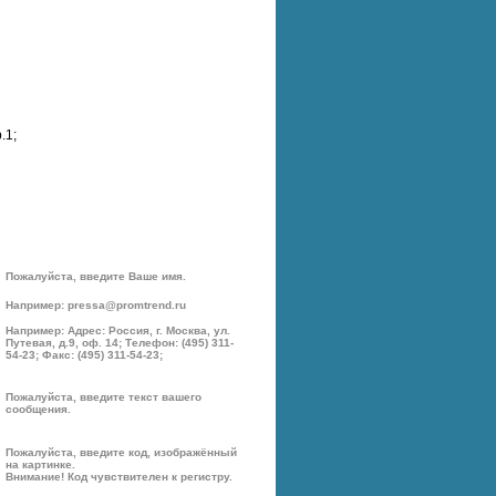
.1;
Пожалуйста, введите Ваше имя.
Например: pressa@promtrend.ru
Например: Адрес: Россия, г. Москва, ул.
Путевая, д.9, оф. 14; Телефон: (495) 311-
54-23; Факс: (495) 311-54-23;
Пожалуйста, введите текст вашего
сообщения.
Пожалуйста, введите код, изображённый
на картинке.
Внимание! Код чувствителен к регистру.