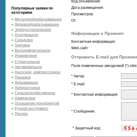
Код объявления:
Дата размещения:
Популярные заявки по
категориям
:
Просмотров:
Металлообрабатывающее
От:
Деревообрабатывающее
Электротехническое
Информация о Промзип
Холодильное
Складское
Контактная информация:
Торговое
Web-сайт:
Весоизмерительное
Упаковочное
Отправить E-mail для Промзи
Строительное
Поля помеченные звездочкой (*) обя
Автомобильное
Насосное, компрессорное
* Автор:
Пищевое
Добывающее
* E-mail:
Лабораторное
Сельскохозяйственное
* Контактная информация:
Химическое
Оснащение предприятий
Ручной инструмент
* Сообщение:
Прочее
* Защитный код: