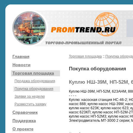
Главная
Торговая площадка
::
Покупка оборуд
Новости
Покупка оборудования
Торговая площадка
Продажа оборудования
Куплю НШ-39М, НП-52М, 6
Покупка оборудования
Куплю НШ-39М, НП-52М, 623АНМ, 888
- - - -
Заявки за неделю
Куплю: насосная станция НС-46-2; НС
насос 888; куплю насос НШ-39М; насо
Разместить заявку
куплю насос 623К; куплю насос 623; 
Справочник
насос 623КП; куплю насос НП-52М-2Т
куплю насос НП-52М3; куплю насос Н
Поддержка
Электродвигатель МТ-3000 2 серии; 
О проекте