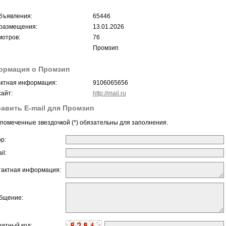
бъявления:
65446
размещения:
13.01.2026
отров:
76
Промзип
ормация о Промзип
ктная информация:
9106065656
айт:
http://mail.ru
авить E-mail для Промзип
помеченные звездочкой (*) обязательны для заполнения.
ор:
il:
тактная информация:
бщение:
щитный код: