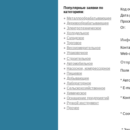
Популярные заявки по
Код о
категориям
:
Дата 
Металлообрабатывающее
Просм
Деревообрабатывающее
От:
Электротехническое
Холодильное
Складское
Инф
Торговое
Конта
Весоизмерительное
Упаковочное
Web-с
Строительное
Отпр
Автомобильное
Насосное, компрессорное
Поля 
Пищевое
Добывающее
* Авт
Лабораторное
* E-ma
Сельскохозяйственное
Химическое
* Кон
Оснащение предприятий
Ручной инструмент
Прочее
* Соо
* За