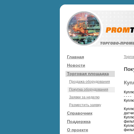
Главная
Торго
Новости
Пок
Торговая площадка
Продажа оборудования
Куп
Покупка оборудования
Куплю
- - - -
Заявки за неделю
Куплю
Разместить заявку
Куплю
Справочник
датчи
Куплю
Поддержка
фильт
Куплю
О проекте
фильт