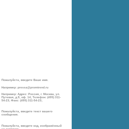
Пожалуйста, введите Ваше имя.
Например: pressa@promtrend.ru
Например: Адрес: Россия, г. Москва, ул.
Путевая, д.9, оф. 14; Телефон: (495) 311-
54-23; Факс: (495) 311-54-23;
Пожалуйста, введите текст вашего
сообщения.
Пожалуйста, введите код, изображённый
на картинке.