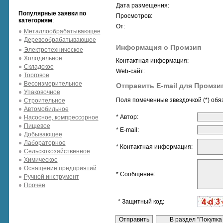
Дата размещения:
Популярные заявки по
Просмотров:
категориям
:
От:
Металлообрабатывающее
Деревообрабатывающее
Информация о Промзип
Электротехническое
Холодильное
Контактная информация:
Складское
Web-сайт:
Торговое
Весоизмерительное
Отправить E-mail для Промзи
Упаковочное
Поля помеченные звездочкой (*) обя
Строительное
Автомобильное
* Автор:
Насосное, компрессорное
Пищевое
* E-mail:
Добывающее
Лабораторное
* Контактная информация:
Сельскохозяйственное
Химическое
Оснащение предприятий
* Сообщение:
Ручной инструмент
Прочее
* Защитный код: