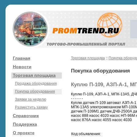
Главная
Торговая площадка
::
Покупка оборуд
Новости
Покупка оборудования
Торговая площадка
Продажа оборудования
Куплю П-109, АЗП-А-1, М
Покупка оборудования
Куплю П-109, АЗП-А-1, МПК-13А5, ДЧ
- - - - - -
Заявки за неделю
Куплю датчик П-109 автомат АЗП-А-1
МПК-13А5 электромеханизм МП-100М
Разместить заявку
датчик П-109М1 датчик ДЧВ-2500А да
Справочник
насос 888 насос 4020 насос НП-96М 
насос 876А насос 4055 насос 4030
Поддержка
О проекте
Код объявления: