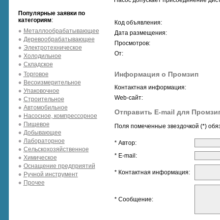
Насос допускает присоединение дис
Популярные заявки по
категориям
:
Код объявления:
Металлообрабатывающее
Дата размещения:
Деревообрабатывающее
Просмотров:
Электротехническое
От:
Холодильное
Складское
Информация о Промзип
Торговое
Весоизмерительное
Контактная информация:
Упаковочное
Web-сайт:
Строительное
Автомобильное
Отправить E-mail для Промзи
Насосное, компрессорное
Пищевое
Поля помеченные звездочкой (*) обя
Добывающее
Лабораторное
* Автор:
Сельскохозяйственное
* E-mail:
Химическое
Оснащение предприятий
* Контактная информация:
Ручной инструмент
Прочее
* Сообщение: