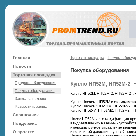
Главная
Торговая площадка
::
Покупка оборуд
Новости
Покупка оборудования
Торговая площадка
Продажа оборудования
Куплю НП52М, НП52М-2, Н
Покупка оборудования
Куплю НП52М, НП52М-2, НП52М-2Т,
- - - - - -
Заявки за неделю
Куплю Насосы: НП52М и его модифи
Куплю Насосы: НП-52М; НП-52М-2; Н
Разместить заявку
Куплю НП52-М; НП52М2, НП52М2Т, 
Справочник
Насос НП52М и его модификации пре
Поддержка
в гидравлических наземных устройст
имеющим ручное управление величи
О проекте
и величиной давления нулевой произ