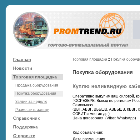
Главная
Торговая площадка
::
Покупка оборуд
Новости
Покупка оборудования
Торговая площадка
Продажа оборудования
Куплю неликвидную каб
Покупка оборудования
Оперативно выкупим ваш силовой, кон
ГОСРЕЗЕРВ. Выезд по регионам России
Заявки за неделю
Самовывоз
(ВВГ, АВВГ, ВББШВ, АВББШВ, КВВГ, 
Разместить заявку
СОБИТ и многие др.)
Справочник
Цена договорная. (Viber, WhatsApp)
Поддержка
Код объявления:
О проекте
Дата размещения: