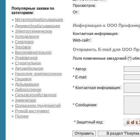
Просмотров:
Популярные заявки по
От:
категориям
:
Металлообрабатывающее
Информация о ООО Профэнер
Деревообрабатывающее
Электротехническое
Контактная информация:
Холодильное
Web-сайт:
Складское
Торговое
Отправить E-mail для ООО П
Весоизмерительное
Упаковочное
Поля помеченные звездочкой (*) обя
Строительное
Автомобильное
* Автор:
Насосное, компрессорное
* E-mail:
Пищевое
Добывающее
* Контактная информация:
Лабораторное
Сельскохозяйственное
Химическое
* Сообщение:
Оснащение предприятий
Ручной инструмент
Прочее
* Защитный код: