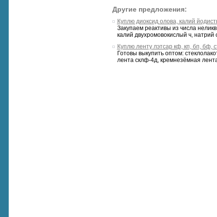
Другие предложения:
Куплю диоксид олова, калий йодист
Закупаем реактивы из числа нелик
калий двухромовокислый ч, натрий с
Куплю ленту лэтсар кф, кп, бп, бф,
Готовы выкупить оптом: стеклолакот
лента склф-4д, кремнезёмная лента,