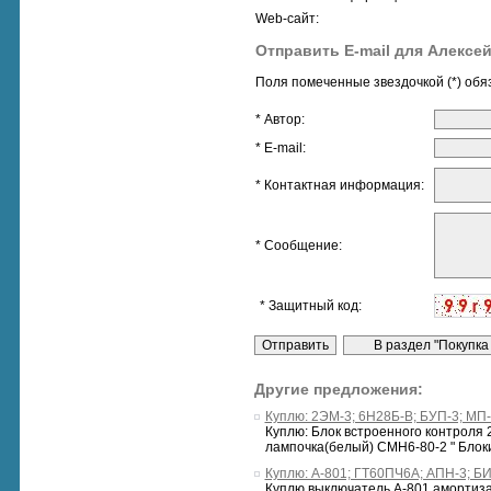
Web-сайт:
Отправить E-mail для Алексе
Поля помеченные звездочкой (*) обя
* Автор:
* E-mail:
* Контактная информация:
* Сообщение:
* Защитный код:
Другие предложения:
Куплю: 2ЭМ-3; 6Н28Б-В; БУП-3; МП
Куплю: Блок встроенного контроля
лампочка(белый) СМН6-80-2 " Блоки
Куплю: А-801; ГТ60ПЧ6А; АПН-3; Б
Куплю выключатель А-801 амортиза