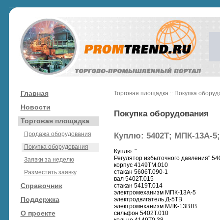
Главная
Торговая площадка
::
Покупка оборуд
Новости
Покупка оборудования
Торговая площадка
Продажа оборудования
Куплю: 5402Т; МПК-13А-5
Покупка оборудования
Куплю: "
Регулятор избыточного давления" 54
Заявки за неделю
корпус 4149ТМ.010
стакан 5606Т.090-1
Разместить заявку
вал 5402Т.015
Справочник
стакан 5419Т.014
электромеханизм МПК-13А-5
Поддержка
электродвигатель Д-5ТВ
электромеханизм МЛК-13ВТВ
О проекте
сильфон 5402Т.010