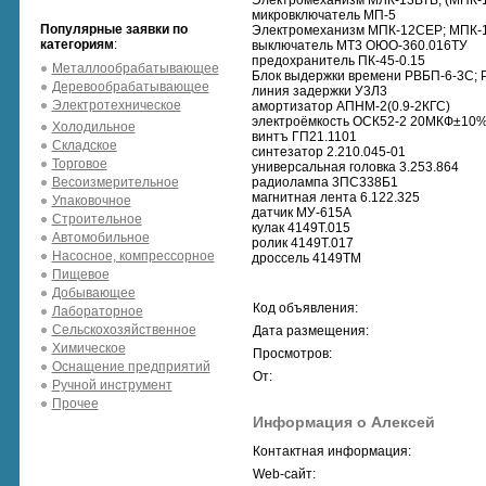
Электромеханизм МЛК-13ВТВ; (МПК-
микровключатель МП-5
Популярные заявки по
Электромеханизм МПК-12СЕР; МПК-1
категориям
:
выключатель МТ3 ОЮО-360.016ТУ
предохранитель ПК-45-0.15
Металлообрабатывающее
Блок выдержки времени РВБП-6-3С; 
Деревообрабатывающее
линия задержки У3Л3
Электротехническое
амортизатор АПНМ-2(0.9-2КГС)
электроёмкость ОСК52-2 20МКФ±10
Холодильное
винтъ ГП21.1101
Складское
синтезатор 2.210.045-01
Торговое
универсальная головка 3.253.864
Весоизмерительное
радиолампа 3ПС338Б1
магнитная лента 6.122.325
Упаковочное
датчик МУ-615А
Строительное
кулак 4149Т.015
Автомобильное
ролик 4149Т.017
Насосное, компрессорное
дроссель 4149ТМ
Пищевое
Добывающее
Код объявления:
Лабораторное
Сельскохозяйственное
Дата размещения:
Химическое
Просмотров:
Оснащение предприятий
От:
Ручной инструмент
Прочее
Информация о Алексей
Контактная информация:
Web-сайт: