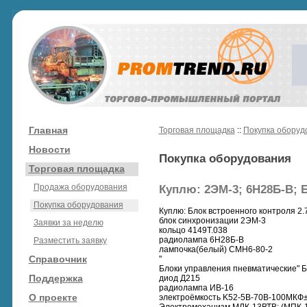
Главная
Торговая площадка
::
Покупка оборуд
Новости
Покупка оборудования
Торговая площадка
Продажа оборудования
Куплю: 2ЭМ-3; 6Н28Б-В; Б
Покупка оборудования
Куплю: Блок встроенного контроля 2.
блок синхронизации 2ЭМ-3
Заявки за неделю
кольцо 4149Т.038
радиолампа 6Н28Б-В
Разместить заявку
лампочка(белый) СМН6-80-2
Справочник
"
Блоки управления пневматические" 
Поддержка
диод Д215
радиолампа ИВ-16
О проекте
электроёмкость K52-5В-70В-100МКФ