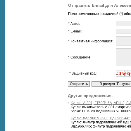
Отправить E-mail для Алексе
Поля помеченные звездочкой (*) обя
* Автор:
* E-mail:
* Контактная информация:
* Сообщение:
* Защитный код:
Другие предложения:
Куплю: А-801; ГТ60ПЧ6А; АПН-3; Б
Куплю выключатель А-801 амортиза
блока" П1В-МК подшипник 5-100009
Куплю: 8д2.966.512-03; 8д2.966.445;
Куплю: Фильтр гидравлический 8д2.
8д2.966.445; фильтр гидравлический