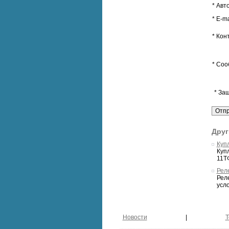
* Авт
* E-ma
* Кон
* Соо
* За
Друг
Куп
Куп
11Т
Рел
Рел
усло
Новости
|
Т