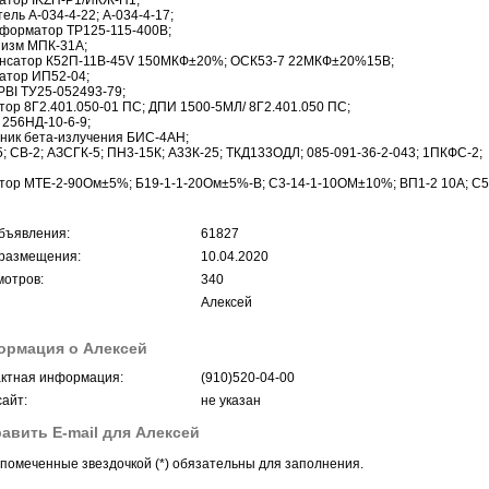
атор IKZH-P1/ИКЖ-П1;
тель А-034-4-22; А-034-4-17;
форматор ТР125-115-400В;
изм МПК-31А;
нсатор К52П-11В-45V 150МКФ±20%; ОСК53-7 22МКФ±20%15В;
атор ИП52-04;
PBI ТУ25-052493-79;
тор 8Г2.401.050-01 ПС; ДПИ 1500-5MЛ/ 8Г2.401.050 ПС;
 256НД-10-6-9;
ник бета-излучения БИС-4АН;
; СВ-2; АЗСГК-5; ПН3-15К; А33К-25; ТКД133ОДЛ; 085-091-36-2-043; 1ПКФС-2;
тор МТЕ-2-90Ом±5%; Б19-1-1-20Ом±5%-В; С3-14-1-10ОМ±10%; ВП1-2 10A; С5-
бъявления:
61827
размещения:
10.04.2020
отров:
340
Алексей
ормация о Алексей
ктная информация:
(910)520-04-00
айт:
не указан
авить E-mail для Алексей
помеченные звездочкой (*) обязательны для заполнения.