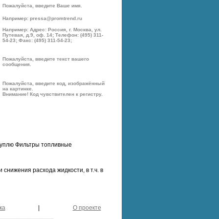
Пожалуйста, введите Ваше имя.
Например: pressa@promtrend.ru
Например: Адрес: Россия, г. Москва, ул.
Путевая, д.9, оф. 14; Телефон: (495) 311-
54-23; Факс: (495) 311-54-23;
Пожалуйста, введите текст вашего
сообщения.
Пожалуйста, введите код, изображённый
на картинке.
Внимание! Код чувствителен к регистру.
уплю Фильтры топливные
снижения расхода жидкости, в т.ч. в
ка
|
О проекте