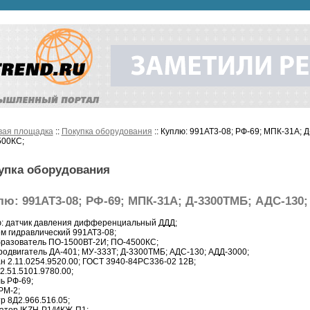
вая площадка
::
Покупка оборудования
:: Куплю: 991АТ3-08; РФ-69; МПК-31А; 
00КС;
упка оборудования
лю: 991АТ3-08; РФ-69; МПК-31А; Д-3300ТМБ; АДС-130;
: датчик давления дифференциальный ДДД;
м гидравлический 991АТ3-08;
разователь ПО-1500ВТ-2И; ПО-4500КС;
родвигатель ДА-401; МУ-333Т; Д-3300ТМБ; АДС-130; АДД-3000;
н 2.11.0254.9520.00; ГОСТ 3940-84PC336-02 12B;
 2.51.5101.9780.00;
ь РФ-69;
РМ-2;
р 8Д2.966.516.05;