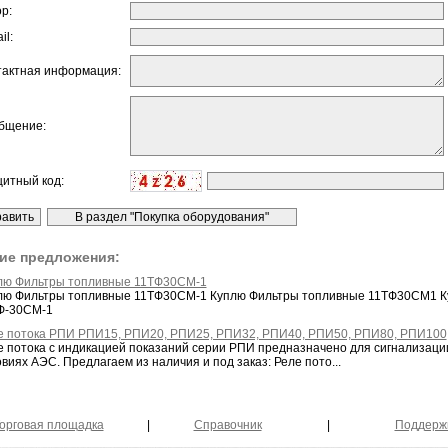
ор:
il:
тактная информация:
бщение:
щитный код:
ие предложения:
лю Фильтры топливные 11ТФ30СМ-1
лю Фильтры топливные 11ТФ30СМ-1 Куплю Фильтры топливные 11ТФ30СМ1 К
Ф-30СМ-1
е потока РПИ РПИ15, РПИ20, РПИ25, РПИ32, РПИ40, РПИ50, РПИ80, РПИ100
е потока с индикацией показаний серии РПИ предназначено для сигнализации 
виях АЭС. Предлагаем из наличия и под заказ: Реле пото...
орговая площадка
|
Справочник
|
Поддерж