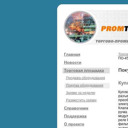
Главная
Торго
ПО-45
Новости
Пок
Торговая площадка
Продажа оборудования
Куп
Покупка оборудования
Куплю
Заявки за неделю
разъе
преоб
Разместить заявку
элект
Справочник
Клапа
ручка
Поддержка
модул
реле 
О проекте
фильт