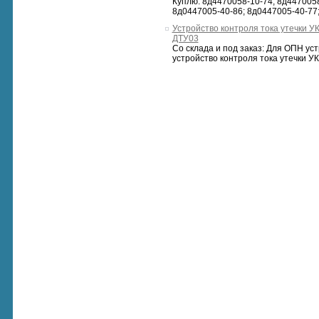
Куплю: 8д4470058-10-74; 8д4470058
8д0447005-40-86; 8д0447005-40-77;
Устройство контроля тока утечки У
ДТУ03
Со склада и под заказ: Для ОПН ус
устройство контроля тока утечки УК