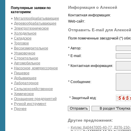
Информация о Алексей
Популярные заявки по
категориям
:
Контактная информация:
Металлообрабатывающее
Web-сайт:
Деревообрабатывающее
Электротехническое
Отправить E-mail для Алексе
Холодильное
Складское
Поля помеченные звездочкой (*) обя
Торговое
Весоизмерительное
* Автор:
Упаковочное
* E-mail:
Строительное
Автомобильное
* Контактная информация:
Насосное, компрессорное
Пищевое
Добывающее
* Сообщение:
Лабораторное
Сельскохозяйственное
Химическое
* Защитный код:
Оснащение предприятий
Ручной инструмент
Прочее
Другие предложения:
Куплю: 8д0447005-40-77; Д3Т6-150-