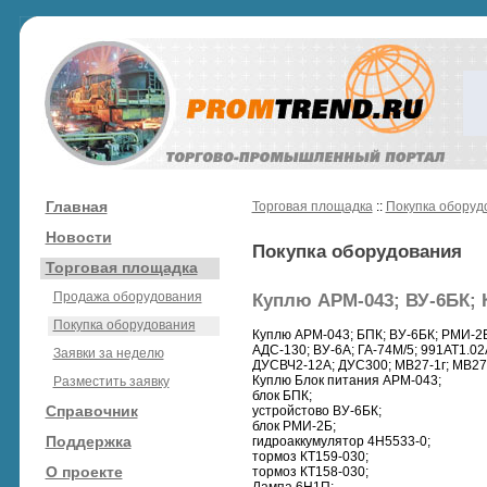
Главная
Торговая площадка
::
Покупка оборуд
Новости
Покупка оборудования
Торговая площадка
Продажа оборудования
Куплю АРМ-043; ВУ-6БК; К
Покупка оборудования
Куплю АРМ-043; БПК; ВУ-6БК; РМИ-2Б;
АДС-130; ВУ-6А; ГА-74М/5; 991АТ1.02
Заявки за неделю
ДУСВЧ2-12А; ДУС300; МВ27-1г; МВ27-
Куплю Блок питания АРМ-043;
Разместить заявку
блок БПК;
Справочник
устройстово ВУ-6БК;
блок РМИ-2Б;
Поддержка
гидроаккумулятор 4Н5533-0;
тормоз КТ159-030;
О проекте
тормоз КТ158-030;