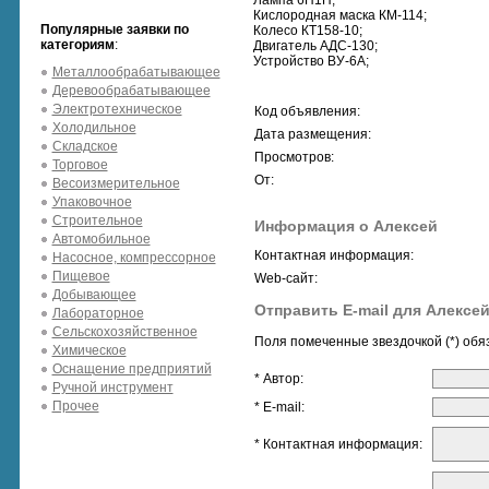
Лампа 6Н1П;
Кислородная маска КМ-114;
Популярные заявки по
Колесо КТ158-10;
категориям
:
Двигатель АДС-130;
Устройство ВУ-6А;
Металлообрабатывающее
Деревообрабатывающее
Электротехническое
Код объявления:
Холодильное
Дата размещения:
Складское
Просмотров:
Торговое
От:
Весоизмерительное
Упаковочное
Строительное
Информация о Алексей
Автомобильное
Контактная информация:
Насосное, компрессорное
Пищевое
Web-сайт:
Добывающее
Отправить E-mail для Алексе
Лабораторное
Сельскохозяйственное
Поля помеченные звездочкой (*) обя
Химическое
Оснащение предприятий
* Автор:
Ручной инструмент
Прочее
* E-mail:
* Контактная информация: