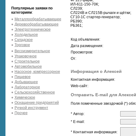
ФГ125 фары;
ИЛ-611-150-70К;
Популярные заявки по
СЛ239;
категориям
:
СЛ224В и СЛ215В-рычаги и щётки;
СГ10-1С стартер-генератор;
Металлообрабатывающее
РБ390;
Деревообрабатывающее
РБ361;
Электротехническое
Холодильное
Код объявления:
Складское
Торговое
Дата размещения:
Весоизмерительное
Просмотров:
Упаковочное
От:
Строительное
Автомобильное
Информация о Алексей
Насосное, компрессорное
Пищевое
Контактная информация:
Добывающее
Web-сайт:
Лабораторное
Сельскохозяйственное
Отправить E-mail для Алексе
Химическое
Оснащение предприятий
Поля помеченные звездочкой (*) обя
Ручной инструмент
Прочее
* Автор:
* E-mail:
* Контактная информация: