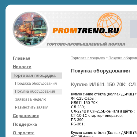
Главная
Торговая площадка
::
Покупка оборуд
Новости
Покупка оборудования
Торговая площадка
Продажа оборудования
Куплю ИЛ611-150-70К; СЛ-
Покупка оборудования
Куплю синие стёкла (Колпак ДБИШ.(75
ФГ-125 фары;
Заявки за неделю
ИЛ611-150-70К;
СЛ-239;
Разместить заявку
СЛ-224В и СЛ-215В-рычаги и щётки;
Справочник
СГ-10-1С стартер-генератор;
РБ-390;
Поддержка
РБ-361;
О проекте
Куплю синие стёкла (Колпак ДБИШ.(7