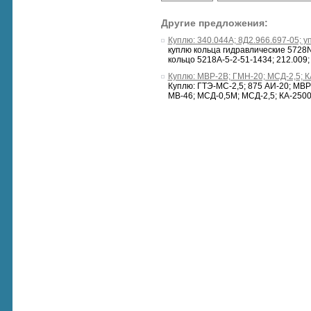
Другие предложения:
Куплю: 340.044A; 8Д2.966.697-05; 
куплю кольца гидравлические 5728
кольцо 5218A-5-2-51-1434; 212.009; 
Куплю: МВР-2В; ГМН-20; МСД-2,5; К
Куплю: ГТЭ-МС-2,5; 875 АИ-20; МВР
МВ-46; МСД-0,5М; МСД-2,5; КА-2500