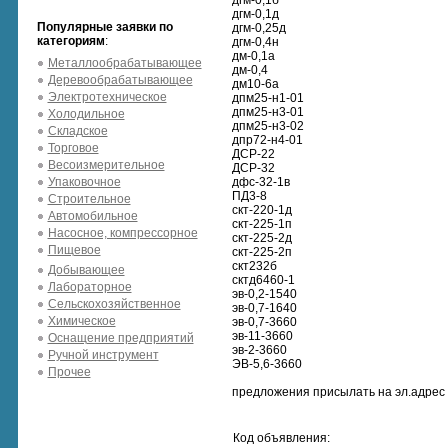
дгм-0,1б
дгм-0,1д
Популярные заявки по
дгм-0,25д
категориям
:
дгм-0,4н
дм-0,1а
Металлообрабатывающее
дм-0,4
Деревообрабатывающее
дм10-6а
Электротехническое
дпм25-н1-01
дпм25-н3-01
Холодильное
дпм25-н3-02
Складское
дпр72-н4-01
Торговое
ДСР-22
Весоизмерительное
ДСР-32
Упаковочное
дфс-32-1в
ПД3-8
Строительное
скт-220-1д
Автомобильное
скт-225-1п
Насосное, компрессорное
скт-225-2д
Пищевое
скт-225-2п
скт232б
Добывающее
сктд6460-1
Лабораторное
эв-0,2-1540
Сельскохозяйственное
эв-0,7-1640
Химическое
эв-0,7-3660
эв-11-3660
Оснащение предприятий
эв-2-3660
Ручной инструмент
ЭВ-5,6-3660
Прочее
предложения присылать на эл.адрес
Код объявления: