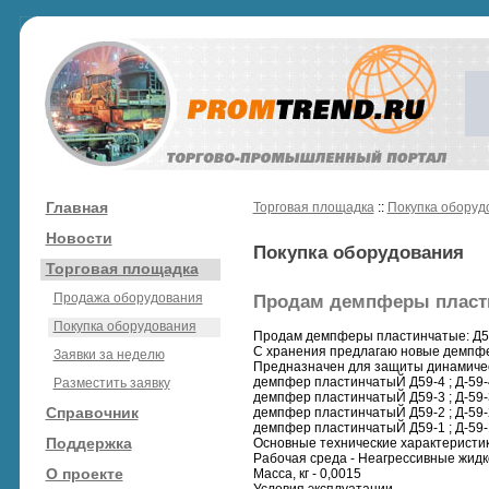
Главная
Торговая площадка
::
Покупка оборуд
Новости
Покупка оборудования
Торговая площадка
Продажа оборудования
Продам демпферы пластинч
Покупка оборудования
Продам демпферы пластинчатые: Д59-1;
С хранения предлагаю новые демпф
Заявки за неделю
Предназначен для защиты динамическ
демпфер пластинчатыЙ Д59-4 ; Д-59-
Разместить заявку
демпфер пластинчатыЙ Д59-3 ; Д-59-
Справочник
демпфер пластинчатыЙ Д59-2 ; Д-59-
демпфер пластинчатыЙ Д59-1 ; Д-59-
Поддержка
Основные технические характеристи
Рабочая среда - Неагрессивные жидк
О проекте
Масса, кг - 0,0015