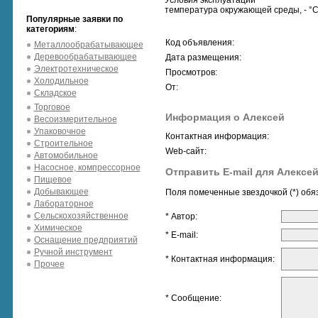
Условия эксплуатации
температура окружающей среды, - °С 
Популярные заявки по
категориям
:
Код объявления:
Металлообрабатывающее
Деревообрабатывающее
Дата размещения:
Электротехническое
Просмотров:
Холодильное
От:
Складское
Торговое
Информация о Алексей
Весоизмерительное
Упаковочное
Контактная информация:
Строительное
Web-сайт:
Автомобильное
Насосное, компрессорное
Отправить E-mail для Алексе
Пищевое
Добывающее
Поля помеченные звездочкой (*) обя
Лабораторное
Сельскохозяйственное
* Автор:
Химическое
* E-mail:
Оснащение предприятий
Ручной инструмент
* Контактная информация:
Прочее
* Сообщение: