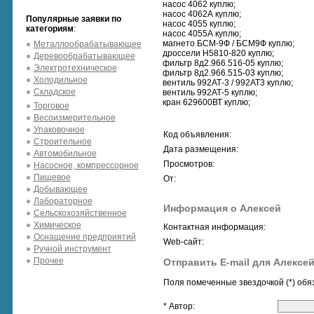
насос 4062 куплю;
насос 4062А куплю;
Популярные заявки по
насос 4055 куплю;
категориям
:
насос 4055А куплю;
магнето БСМ-9Ф / БСМ9Ф куплю;
Металлообрабатывающее
дроссели Н5810-820 куплю;
Деревообрабатывающее
фильтр 8д2.966.516-05 куплю;
Электротехническое
фильтр 8д2.966.515-03 куплю;
Холодильное
вентиль 992АТ-3 / 992АТ3 куплю;
Складское
вентиль 992АТ-5 куплю;
кран 629600ВТ куплю;
Торговое
Весоизмерительное
Упаковочное
Код объявления:
Строительное
Дата размещения:
Автомобильное
Просмотров:
Насосное, компрессорное
Пищевое
От:
Добывающее
Лабораторное
Информация о Алексей
Сельскохозяйственное
Химическое
Контактная информация:
Оснащение предприятий
Web-сайт:
Ручной инструмент
Прочее
Отправить E-mail для Алексе
Поля помеченные звездочкой (*) обя
* Автор: