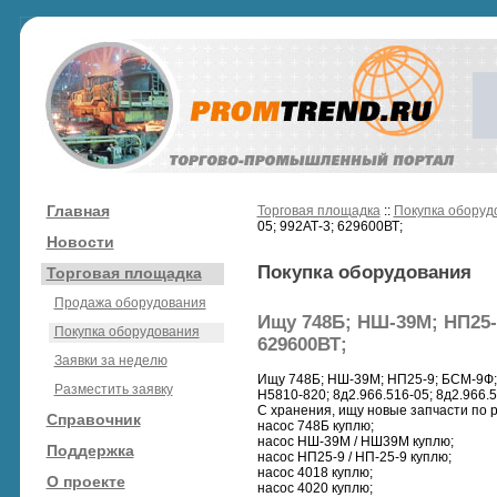
Главная
Торговая площадка
::
Покупка оборуд
05; 992АТ-3; 629600ВТ;
Новости
Покупка оборудования
Торговая площадка
Продажа оборудования
Ищу 748Б; НШ-39М; НП25-9;
Покупка оборудования
629600ВТ;
Заявки за неделю
Ищу 748Б; НШ-39М; НП25-9; БСМ-9Ф; 4
Разместить заявку
Н5810-820; 8д2.966.516-05; 8д2.966.5
С хранения, ищу новые запчасти по 
Справочник
насос 748Б куплю;
насос НШ-39М / НШ39М куплю;
Поддержка
насос НП25-9 / НП-25-9 куплю;
насос 4018 куплю;
О проекте
насос 4020 куплю;