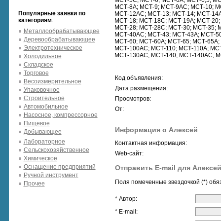
МСТ-5С; МСТ-6; МСТ-6А; МСТ-6,5; МС
МСТ-8А; МСТ-9; МСТ-9АС; МСТ-10; М
Популярные заявки по
МСТ-12АС; МСТ-13; МСТ-14; МСТ-14А
категориям
:
МСТ-18; МСТ-18С; МСТ-19А; МСТ-20;
МСТ-28; МСТ-28С; МСТ-30; МСТ-35; 
Металлообрабатывающее
МСТ-40АС; МСТ-43; МСТ-43А; МСТ-50
Деревообрабатывающее
МСТ-60; МСТ-60А; МСТ-65; МСТ-65А;
Электротехническое
МСТ-100АС; МСТ-110; МСТ-110А; МСТ
МСТ-130АС; МСТ-140; МСТ-140АС; М
Холодильное
Складское
Торговое
Код объявления:
Весоизмерительное
Дата размещения:
Упаковочное
Строительное
Просмотров:
Автомобильное
От:
Насосное, компрессорное
Пищевое
Информация о Алексей
Добывающее
Лабораторное
Контактная информация:
Сельскохозяйственное
Web-сайт:
Химическое
Оснащение предприятий
Отправить E-mail для Алексе
Ручной инструмент
Поля помеченные звездочкой (*) обя
Прочее
* Автор:
* E-mail: