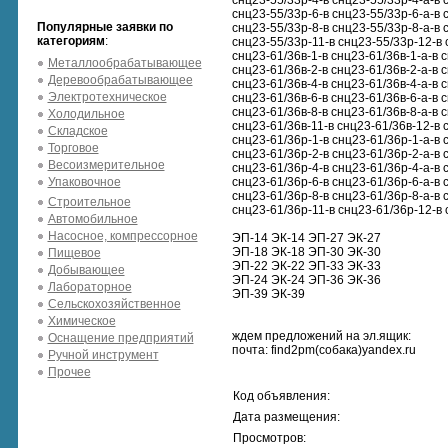
снц23-55/33р-4-в снц23-55/33р-4-а-в 
снц23-55/33р-6-в снц23-55/33р-6-а-в 
Популярные заявки по
снц23-55/33р-8-в снц23-55/33р-8-а-в 
категориям
:
снц23-55/33р-11-в снц23-55/33р-12-в 
снц23-61/36в-1-в снц23-61/36в-1-а-в 
Металлообрабатывающее
снц23-61/36в-2-в снц23-61/36в-2-а-в 
Деревообрабатывающее
снц23-61/36в-4-в снц23-61/36в-4-а-в 
Электротехническое
снц23-61/36в-6-в снц23-61/36в-6-а-в 
снц23-61/36в-8-в снц23-61/36в-8-а-в 
Холодильное
снц23-61/36в-11-в снц23-61/36в-12-в 
Складское
снц23-61/36р-1-в снц23-61/36р-1-а-в 
Торговое
снц23-61/36р-2-в снц23-61/36р-2-а-в 
Весоизмерительное
снц23-61/36р-4-в снц23-61/36р-4-а-в 
Упаковочное
снц23-61/36р-6-в снц23-61/36р-6-а-в 
снц23-61/36р-8-в снц23-61/36р-8-а-в 
Строительное
снц23-61/36р-11-в снц23-61/36р-12-в 
Автомобильное
Насосное, компрессорное
ЭП-14 ЭК-14 ЭП-27 ЭК-27
ЭП-18 ЭК-18 ЭП-30 ЭК-30
Пищевое
ЭП-22 ЭК-22 ЭП-33 ЭК-33
Добывающее
ЭП-24 ЭК-24 ЭП-36 ЭК-36
Лабораторное
ЭП-39 ЭК-39
Сельскохозяйственное
Химическое
ждем предложений на эл.ящик:
Оснащение предприятий
почта: find2pm(собака)yandex.ru
Ручной инструмент
Прочее
Код объявления:
Дата размещения:
Просмотров: