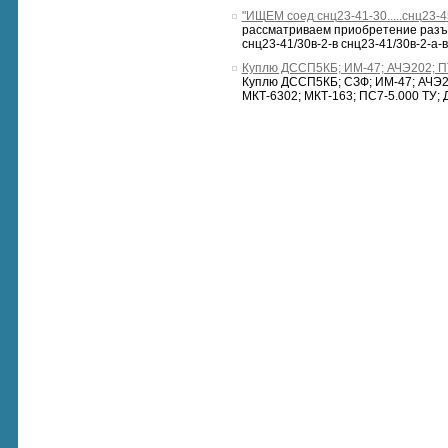
"ИЩЕМ соед снц23-41-30.....снц23-4
рассматриваем приобретение разъем
снц23-41/30в-2-в снц23-41/30в-2-а-в 
Куплю ДССП5КБ; ИМ-47; АЧЭ202; ПТ-
Куплю ДССП5КБ; СЗФ; ИМ-47; АЧЭ20
МКТ-6302; МКТ-163; ПС7-5.000 ТУ; 