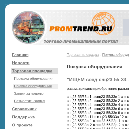
Главная
Торговая площадка
::
Покупка оборуд
Новости
Покупка оборудования
Торговая площадка
Продажа оборудования
"ИЩЕМ соед снц23-55-33...
Покупка оборудования
рассматриваем приобретение разъем
Заявки за неделю
снц23-55/33в-1-в снц23-55/33в-1-а-в 
снц23-55/33в-2-в снц23-55/33в-2-а-в 
Разместить заявку
снц23-55/33в-4-в снц23-55/33в-4-а-в 
Справочник
снц23-55/33в-6-в снц23-55/33в-6-а-в 
снц23-55/33в-8-в снц23-55/33в-8-а-в 
Поддержка
снц23-55/33в-11-в снц23-55/33в-12-в 
снц23-55/33р-1-в снц23-55/33р-1-а-в 
О проекте
снц23-55/33р-2-в снц23-55/33р-2-а-в 