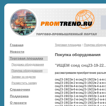
Главная
Торговая площадка
::
Покупка оборуд
Новости
Покупка оборудования
Торговая площадка
Продажа оборудования
"ИЩЕМ соед снц23-19-22...
Покупка оборудования
рассматриваем приобретение разъем
Заявки за неделю
снц23-19/22в-1-в снц23-19/22в-1-а-в 
снц23-19/22в-2-в снц23-19/22в-2-а-в 
Разместить заявку
снц23-19/22в-4-в снц23-19/22в-4-а-в 
Справочник
снц23-19/22в-6-в снц23-19/22в-6-а-в 
снц23-19/22в-8-в снц23-19/22в-8-а-в 
Поддержка
снц23-19/22р-1-в снц23-19/22р-1-а-в 
снц23-19/22р-2-в снц23-19/22р-2-а-в 
О проекте
снц23-19/22р-4-в снц23-19/22р-4-а-в 