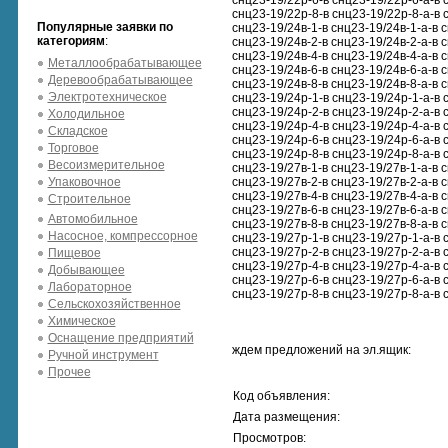
снц23-19/22р-6-в снц23-19/22р-6-а-в 
снц23-19/22р-8-в снц23-19/22р-8-а-в 
Популярные заявки по
снц23-19/24в-1-в снц23-19/24в-1-а-в 
категориям
:
снц23-19/24в-2-в снц23-19/24в-2-а-в 
снц23-19/24в-4-в снц23-19/24в-4-а-в 
Металлообрабатывающее
снц23-19/24в-6-в снц23-19/24в-6-а-в 
Деревообрабатывающее
снц23-19/24в-8-в снц23-19/24в-8-а-в 
Электротехническое
снц23-19/24р-1-в снц23-19/24р-1-а-в 
снц23-19/24р-2-в снц23-19/24р-2-а-в 
Холодильное
снц23-19/24р-4-в снц23-19/24р-4-а-в 
Складское
снц23-19/24р-6-в снц23-19/24р-6-а-в 
Торговое
снц23-19/24р-8-в снц23-19/24р-8-а-в 
Весоизмерительное
снц23-19/27в-1-в снц23-19/27в-1-а-в 
Упаковочное
снц23-19/27в-2-в снц23-19/27в-2-а-в 
снц23-19/27в-4-в снц23-19/27в-4-а-в 
Строительное
снц23-19/27в-6-в снц23-19/27в-6-а-в 
Автомобильное
снц23-19/27в-8-в снц23-19/27в-8-а-в 
Насосное, компрессорное
снц23-19/27р-1-в снц23-19/27р-1-а-в 
снц23-19/27р-2-в снц23-19/27р-2-а-в 
Пищевое
снц23-19/27р-4-в снц23-19/27р-4-а-в 
Добывающее
снц23-19/27р-6-в снц23-19/27р-6-а-в 
Лабораторное
снц23-19/27р-8-в снц23-19/27р-8-а-в 
Сельскохозяйственное
Химическое
Оснащение предприятий
ждем предложений на эл.ящик:
Ручной инструмент
Прочее
Код объявления:
Дата размещения:
Просмотров: