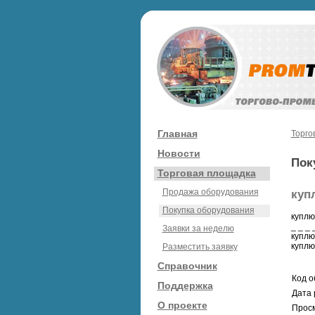
Главная
Торго
Новости
Пок
Торговая площадка
Продажа оборудования
куп
Покупка оборудования
куплю
_ _ _ 
Заявки за неделю
куплю
куплю
Разместить заявку
Справочник
Код о
Поддержка
Дата 
О проекте
Просм