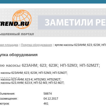
вая площадка
::
Покупка оборудования
:: куплю насосы 623АНМ; 623; 623К; Н
упка оборудования
лю насосы 623АНМ; 623; 623К; НП-52М3; НП-52М2Т;
 насосы 623АНМ; 623; 623К; НП-52М3; НП-52М2Т;
_ _ _ _ _ _ _ _ _
 насосы 623-АНМ; 623-К; НП52М3; НП52М2Т;
 насосы 623.АНМ; 623.К; НП-52-М3; НП-52-М2Т;
бъявления:
58874
размещения:
04.12.2017
отров:
461