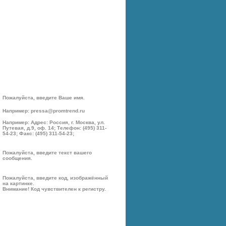
Пожалуйста, введите Ваше имя.
Например: pressa@promtrend.ru
Например: Адрес: Россия, г. Москва, ул.
Путевая, д.9, оф. 14; Телефон: (495) 311-
54-23; Факс: (495) 311-54-23;
Пожалуйста, введите текст вашего
сообщения.
Пожалуйста, введите код, изображённый
на картинке.
Внимание! Код чувствителен к регистру.