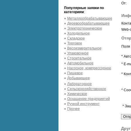
От:
Популярные заявки по
категориям
:
Инф
Металлообрабатывающее
Деревообрабатывающее
Конта
Электротехническое
Web-с
Холодильное
Отпр
Складское
Торговое
Поля 
Весоизмерительное
Упаковочное
* Авт
Строительное
Автомобильное
* E-ma
Насосное, компрессорное
Пищевое
* Кон
Добывающее
Лабораторное
Сельскохозяйственное
* Соо
Химическое
Оснащение предприятий
Ручной инструмент
* За
Прочее
Друг