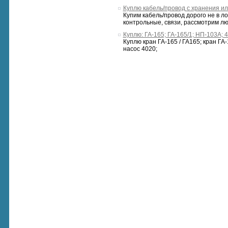
Куплю кабель/провод с хранения ил
Купим кабель/провод дорого не в л
контрольные, связи, рассмотрим лю
Куплю: ГА-165; ГА-165/1; НП-103А; 
Куплю кран ГА-165 / ГА165; кран ГА
насос 4020;