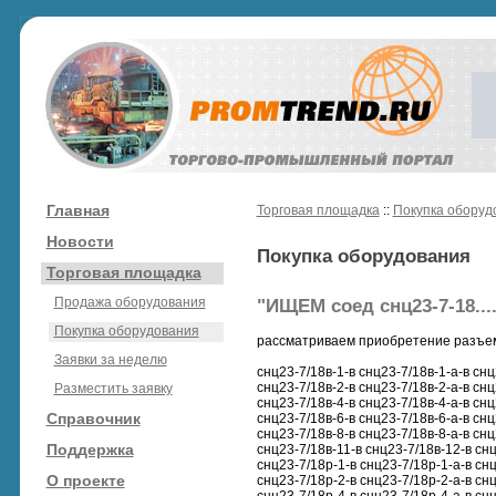
Главная
Торговая площадка
::
Покупка оборуд
Новости
Покупка оборудования
Торговая площадка
Продажа оборудования
"ИЩЕМ соед снц23-7-18....
Покупка оборудования
рассматриваем приобретение разъем
Заявки за неделю
снц23-7/18в-1-в снц23-7/18в-1-а-в снц
снц23-7/18в-2-в снц23-7/18в-2-а-в снц
Разместить заявку
снц23-7/18в-4-в снц23-7/18в-4-а-в снц
Справочник
снц23-7/18в-6-в снц23-7/18в-6-а-в снц
снц23-7/18в-8-в снц23-7/18в-8-а-в снц
Поддержка
снц23-7/18в-11-в снц23-7/18в-12-в сн
снц23-7/18р-1-в снц23-7/18р-1-а-в снц
О проекте
снц23-7/18р-2-в снц23-7/18р-2-а-в снц