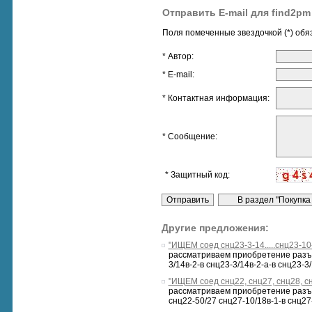
Отправить E-mail для find2pm
Поля помеченные звездочкой (*) обя
* Автор:
* E-mail:
* Контактная информация:
* Сообщение:
* Защитный код:
Другие предложения:
"ИЩЕМ соед снц23-3-14.....снц23-10
рассматриваем приобретение разъемо
3/14в-2-в снц23-3/14в-2-а-в снц23-3/
"ИЩЕМ соед снц22, снц27, снц28, сн
рассматриваем приобретение разъем
снц22-50/27 снц27-10/18в-1-в снц27-1