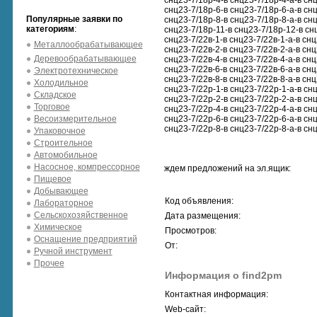
снц23-7/18р-4-в снц23-7/18р-4-а-в снц
снц23-7/18р-6-в снц23-7/18р-6-а-в снц
Популярные заявки по
снц23-7/18р-8-в снц23-7/18р-8-а-в снц
категориям
:
снц23-7/18р-11-в снц23-7/18р-12-в сн
снц23-7/22в-1-в снц23-7/22в-1-а-в снц
Металлообрабатывающее
снц23-7/22в-2-в снц23-7/22в-2-а-в снц
Деревообрабатывающее
снц23-7/22в-4-в снц23-7/22в-4-а-в снц
снц23-7/22в-6-в снц23-7/22в-6-а-в снц
Электротехническое
снц23-7/22в-8-в снц23-7/22в-8-а-в снц
Холодильное
снц23-7/22р-1-в снц23-7/22р-1-а-в снц
Складское
снц23-7/22р-2-в снц23-7/22р-2-а-в снц
Торговое
снц23-7/22р-4-в снц23-7/22р-4-а-в снц
Весоизмерительное
снц23-7/22р-6-в снц23-7/22р-6-а-в снц
снц23-7/22р-8-в снц23-7/22р-8-а-в снц
Упаковочное
Строительное
Автомобильное
Насосное, компрессорное
ждем предложений на эл.ящик:
Пищевое
Добывающее
Код объявления:
Лабораторное
Сельскохозяйственное
Дата размещения:
Химическое
Просмотров:
Оснащение предприятий
От:
Ручной инструмент
Прочее
Информация о find2pm
Контактная информация:
Web-сайт: