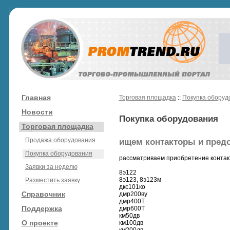
Главная
Торговая площадка
::
Покупка оборуд
Новости
Покупка оборудования
Торговая площадка
Продажа оборудования
ищем контакторы и предох
Покупка оборудования
рассматриваем приобретение контак
Заявки за неделю
8э122
8э123, 8э123м
Разместить заявку
дкс101ко
Справочник
дмр200ву
дмр400Т
Поддержка
дмр600Т
км50дв
О проекте
км100дв