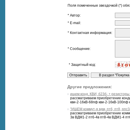
Поля помеченные звездочкой (*) обя
* Автор:
* E-mail:
* Контактная информация:
* Сообщение:
* Защитный код:
Другие предложения:
ищем конд. КВИ, б23б- + резисторы 
рассматриваем приобретение конден
кви-2-16кВ-68пф кви-2-16кВ-100пф к
"ИЩЕМ коммут-я вдм, пт6, пт8, рпс34
рассматриваем приобретение коммут
3в ВДМ1-2 пт6-4в пт8-4в ВДМ1-4 пт6