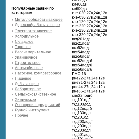
км200дв
км400дв
Популярные заявки по
км600дв
категориям
:
кне-020 27в,24в,12в
кне-030 27в,24в,12в
Металлообрабатывающее
кне-120 27в,24в,12в
Деревообрабатывающее
кне-220 27в,24в,12в
кне-230 27в,24в,12в
Электротехническое
кне-320 27в,24в,12в
Холодильное
пкд201одг
Складское
пке21подг
Торговое
пке52подг
Весоизмерительное
пке54подг
пке56подг
Упаковочное
пке52подгб
Строительное
пке54подгб
Автомобильное
пке56подгб
Насосное, компрессорное
РМО-16
рне22-27в,24в,12в
Пищевое
рне31-27в,24в,12в
Добывающее
рне44-27в,24в,12в
Лабораторное
рне66-27в,24в,12в
Сельскохозяйственное
спе22подгб
Химическое
ткд101одГ
ткд103дод
Оснащение предприятий
ткд12подгб
Ручной инструмент
ткд133одл
Прочее
ткд201одГ
ткд203додГ
ткд203одл
ткд233одл
ткд501дод