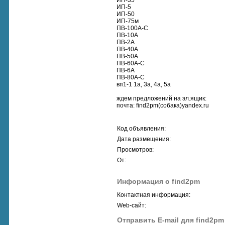
ИП-35
ИП-5
ИП-50
ИП-75м
ПВ-100А-С
ПВ-10А
ПВ-2А
ПВ-40А
ПВ-50А
ПВ-60А-С
ПВ-6А
ПВ-80А-С
вп1-1 1а, 3а, 4а, 5а
ждем предложений на эл.ящик:
почта: find2pm(собака)yandex.ru
Код объявления:
Дата размещения:
Просмотров:
От:
Информация о find2pm
Контактная информация:
Web-сайт:
Отправить E-mail для find2pm