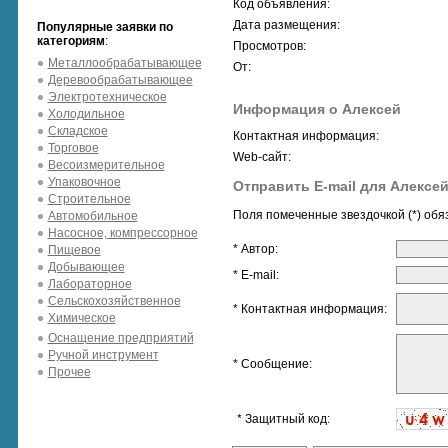
Код объявления:
Дата размещения:
Популярные заявки по
категориям
:
Просмотров:
Металлообрабатывающее
От:
Деревообрабатывающее
Электротехническое
Информация о Алексей
Холодильное
Складское
Контактная информация:
Торговое
Web-сайт:
Весоизмерительное
Упаковочное
Отправить E-mail для Алексе
Строительное
Поля помеченные звездочкой (*) обя
Автомобильное
Насосное, компрессорное
* Автор:
Пищевое
Добывающее
* E-mail:
Лабораторное
Сельскохозяйственное
* Контактная информация:
Химическое
Оснащение предприятий
Ручной инструмент
* Сообщение:
Прочее
* Защитный код: