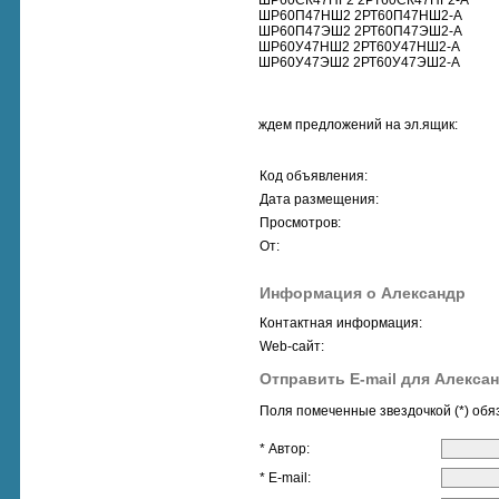
ШР60СК47НГ2 2РТ60СК47НГ2-А
ШР60П47НШ2 2РТ60П47НШ2-А
ШР60П47ЭШ2 2РТ60П47ЭШ2-А
ШР60У47НШ2 2РТ60У47НШ2-А
ШР60У47ЭШ2 2РТ60У47ЭШ2-А
ждем предложений на эл.ящик:
Код объявления:
Дата размещения:
Просмотров:
От:
Информация о Александр
Контактная информация:
Web-сайт:
Отправить E-mail для Алекса
Поля помеченные звездочкой (*) обя
* Автор:
* E-mail: