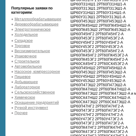
ШР60ПК31НГ1 2РТ60ПК31НГ1-А
ШР60П31НШ1 2РТ60П31НШ1-А
Популярные заявки по
ШР60П31ЭШ1 2РТ60П31ЭШ1-А
категориям
:
ШР60У31НШ1 2РТ60У31НШ1-А
ШР60У31ЭШ1 2РТ60У31ЭШ1-А
Металлообрабатывающее
ШР60П45ЭШ2 2РТ60П45ЭШ2-А
Деревообрабатывающее
ШР60ПК45НШ2 2РТ60ПК45НШ2-А
Электротехническое
ШР60ПК45ЭШ2 2РТ60ПК45ЭШ2-А
ШР60П45НГ2 2РТ60П45НГ2-А
Холодильное
ШР60П45ЭГ2 2РТ60П45ЭГ2-А
Складское
ШР60У45НГ2 2РТ60У45НГ2-А
Торговое
ШР60У45ЭГ2 2РТ60У45ЭГ2-А
Весоизмерительное
ШР60П45ЭГ2 2РТ60П45НГ2-А
ШР60ПК45НГ2 2РТ60ПК45ЭГ2-А
Упаковочное
ШР60ПК45ЭГ2 2РТ60ПК45НГ2-А
Строительное
ШР60СК45НГ2 2РТ60СК45ЭГ2-А
Автомобильное
ШР60П45НШ2 2РТ60П45НШ2-А
Насосное, компрессорное
ШР60П45ЭШ2 2РТ60П45ЭШ2-А
ШР60У45НШ2 2РТ60У45НШ2-А
Пищевое
ШР60У45ЭШ2 2РТ60У45ЭШ2-А
Добывающее
ШР60П47ЭШ2 2РТ60П47ЭШ2-А
Лабораторное
ШР60ПК47НШ2 2РТ60ПК47НШ2-А
Сельскохозяйственное
ШР60ПК47ЭШ2 2РТ60ПК47ЭШ2-А и мн
Химическое
ШР60СК47НШ2 2РТ60СК47НШ2-А
ШР60СК47ЭШ2 2РТ60СК47ЭШ2-А
Оснащение предприятий
ШР60П47НГ2 2РТ60П47НГ2-А
Ручной инструмент
ШР60П47ЭГ2 2РТ60П47ЭГ2-А
Прочее
ШР60У47НГ2 2РТ60У47НГ2-А
ШР60У47ЭГ2 2РТ60У47ЭГ2-А
ШР60П47ЭГ2 2РТ60П47ЭГ2-А
ШР60ПК47НГ2 2РТ60ПК47НГ2-А
ШР60ПК47ЭГ2 2РТ60ПК47ЭГ2-А