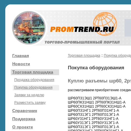
Главная
Торговая площадка
::
Покупка оборуд
Новости
Покупка оборудования
Торговая площадка
Продажа оборудования
Куплю разъемы шр60, 2р
Покупка оборудования
рассматриваем приобретение соедин
Заявки за неделю
ШР60П31ЭШ1 2РТ60П31ЭШ1-А
ШР60ПК31НШ1 2РТ60ПК31НШ1-А
Разместить заявку
ШР60СК31НШ1 2РТ60СК31НШ1-А
Справочник
ШР60П31НГ1 2РТ60П31НГ1-А
ШР60П31ЭГ1 2РТ60П31ЭГ1-А
Поддержка
ШР60У31НГ1 2РТ60У31НГ1-А
ШР60У31ЭГ1 2РТ60У31ЭГ1-А
О проекте
ШР60П31ЭГ1 2РТ60П31ЭГ1-А