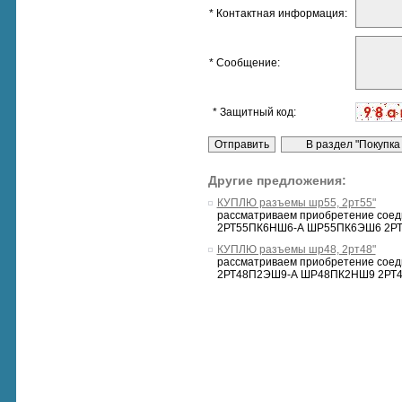
* Контактная информация:
* Сообщение:
* Защитный код:
Другие предложения:
КУПЛЮ разъемы шр55, 2рт55"
рассматриваем приобретение сое
2РТ55ПК6НШ6-А ШР55ПК6ЭШ6 2РТ
КУПЛЮ разъемы шр48, 2рт48"
рассматриваем приобретение сое
2РТ48П2ЭШ9-А ШР48ПК2НШ9 2РТ4