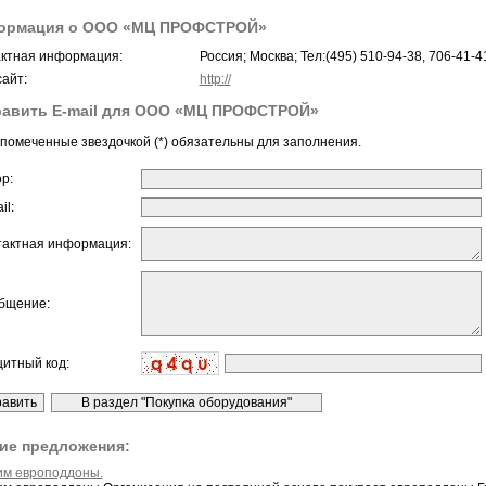
ормация о ООО «МЦ ПРОФСТРОЙ»
ктная информация:
Россия; Москва; Тел:(495) 510-94-38, 706-41-4
айт:
http://
равить E-mail для ООО «МЦ ПРОФСТРОЙ»
помеченные звездочкой (*) обязательны для заполнения.
ор:
il:
тактная информация:
бщение:
щитный код:
ие предложения:
им европоддоны.