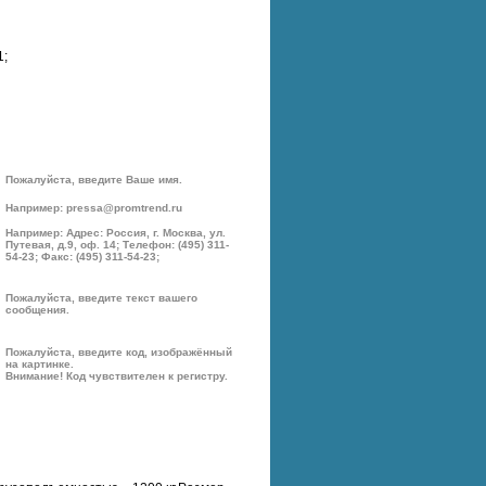
1;
Пожалуйста, введите Ваше имя.
Например: pressa@promtrend.ru
Например: Адрес: Россия, г. Москва, ул.
Путевая, д.9, оф. 14; Телефон: (495) 311-
54-23; Факс: (495) 311-54-23;
Пожалуйста, введите текст вашего
сообщения.
Пожалуйста, введите код, изображённый
на картинке.
Внимание! Код чувствителен к регистру.