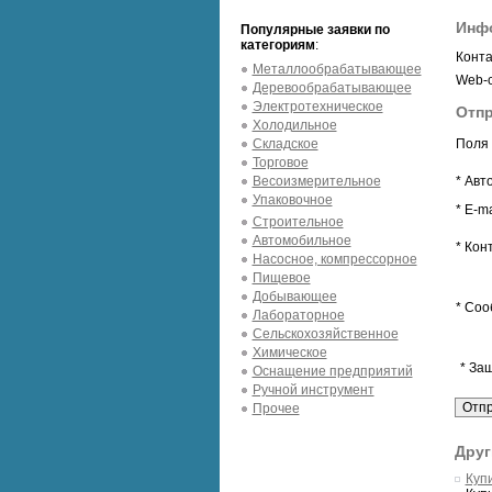
Инф
Популярные заявки по
категориям
:
Конта
Металлообрабатывающее
Web-с
Деревообрабатывающее
Электротехническое
Отп
Холодильное
Складское
Поля 
Торговое
Весоизмерительное
* Авт
Упаковочное
* E-ma
Строительное
Автомобильное
* Кон
Насосное, компрессорное
Пищевое
Добывающее
* Соо
Лабораторное
Сельскохозяйственное
Химическое
* За
Оснащение предприятий
Ручной инструмент
Прочее
Друг
Куп