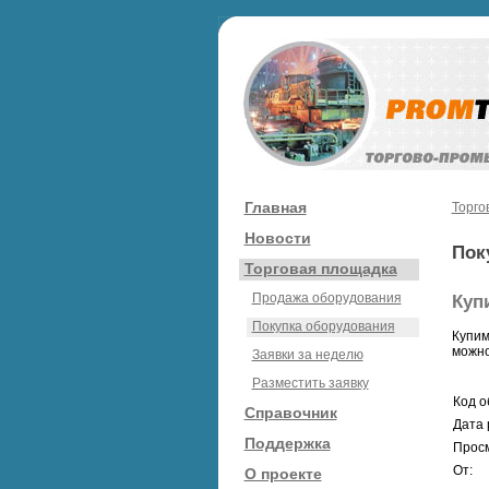
Главная
Торго
Новости
Пок
Торговая площадка
Продажа оборудования
Куп
Покупка оборудования
Купим
можно
Заявки за неделю
Разместить заявку
Код о
Справочник
Дата 
Поддержка
Просм
От:
О проекте