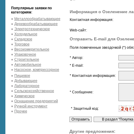
Популярные заявки по
Информация о Озеленение л
категориям
:
Металлообрабатывающее
Контактная информация:
Деревообрабатывающее
Электротехническое
Web-сайт:
Холодильное
Отправить E-mail для Озелен
Складское
Торговое
Поля помеченные звездочкой (*) обя
Весоизмерительное
Упаковочное
* Автор:
Строительное
Автомобильное
* E-mail:
Насосное, компрессорное
Пищевое
* Контактная информация:
Добывающее
Лабораторное
Сельскохозяйственное
* Сообщение:
Химическое
Оснащение предприятий
Ручной инструмент
* Защитный код:
Прочее
Другие предложения: