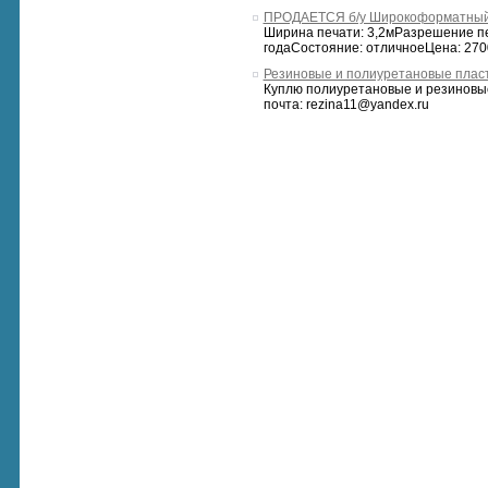
ПРОДАЕТСЯ б/у Широкоформатный 
Ширина печати: 3,2мРазрешение печ
годаСостояние: отличноеЦена: 27000
Резиновые и полиуретановые плас
Куплю полиуретановые и резиновые
почта: rezina11@yandex.ru