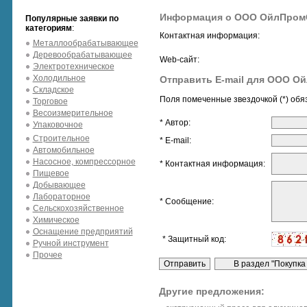
Информация о ООО ОйлПром
Популярные заявки по
категориям
:
Контактная информация:
Металлообрабатывающее
Деревообрабатывающее
Web-сайт:
Электротехническое
Холодильное
Отправить E-mail для ООО О
Складское
Поля помеченные звездочкой (*) обя
Торговое
Весоизмерительное
* Автор:
Упаковочное
Строительное
* E-mail:
Автомобильное
Насосное, компрессорное
* Контактная информация:
Пищевое
Добывающее
Лабораторное
* Сообщение:
Сельскохозяйственное
Химическое
Оснащение предприятий
* Защитный код:
Ручной инструмент
Прочее
Другие предложения: