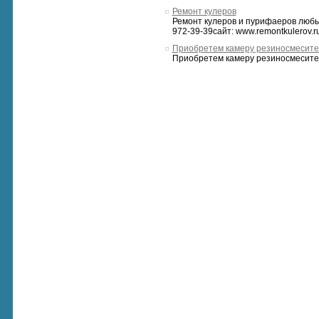
Ремонт кулеров
Ремонт кулеров и пурифаеров любых
972-39-39сайт: www.remontkulerov.r
Приобретем камеру резиносмесите
Приобретем камеру резиносмесител