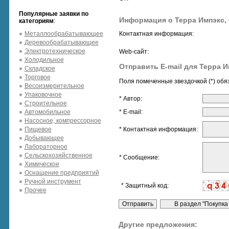
Популярные заявки по
Информация о Терра Импэкс,
категориям
:
Металлообрабатывающее
Контактная информация:
Деревообрабатывающее
Электротехническое
Web-сайт:
Холодильное
Отправить E-mail для Терра 
Складское
Торговое
Поля помеченные звездочкой (*) обя
Весоизмерительное
Упаковочное
* Автор:
Строительное
Автомобильное
* E-mail:
Насосное, компрессорное
Пищевое
* Контактная информация:
Добывающее
Лабораторное
Сельскохозяйственное
* Сообщение:
Химическое
Оснащение предприятий
Ручной инструмент
* Защитный код:
Прочее
Другие предложения: