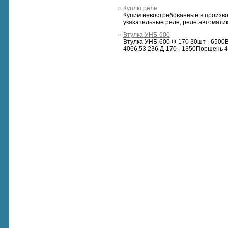
Куплю реле
Купим невостребованные в произво
указательные реле, реле автоматики
Втулка УНБ-600
Втулка УНБ-600 Ф-170 30шт - 6500
4066.53.236 Д-170 - 1350Поршень 4