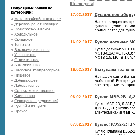
[Последняя]
Популярные заявки по
категориям
:
17.02.2017
Сушильное оборуд
Металлообрабатывающее
Наше предприятие пре
Деревообрабатывающее
сушение делает возмо
Электротехническое
применяется для сушки 
Холодильное
Складское
16.02.2017
Куплю датчики: МСТВ
Торговое
Куплю датчики: МСТВ-0,2А
Весоизмерительное
МСТВ-0,2А; МСТВ-0,3; 
Упаковочное
МСТВ-1,5; МСТВ-1,5А; М
Строительное
Автомобильное
16.02.2017
Выкупаем транспо
Насосное, компрессорное
Пищевое
На нашем сайте Вы най
Добывающее
мебельный. Вся продук
распостраняется гара
Лабораторное
Сельскохозяйственное
Химическое
08.02.2017
Куплю МВР-2В; Д-3
Оснащение предприятий
Куплю МВР-2В; Д-38Т; 
Ручной инструмент
Д-38Т / Д38Т; Куплю эл
Прочее
электромеханизм МП-10
07.02.2017
Куплю: КЭ52-2; КР-
Куплю: клапаны КЭ52-2;