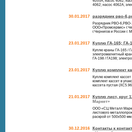
4055А; насос 4062; на
4062; насос 4062А; эле
30.01.2017
разрядник рво-6,р
Разрядник РВО-6,РВО-
ООО»Промсервис» г.Чер
г.Чернигов и России г. М
23.01.2017
Куплю ГА-165; ГА-1
Куплю краны ГА-165 / ГА
электромагнитный кран
ГА-198 / ГА198; электро
23.01.2017
Куплю комплект ка
Куплю комплект кассет
комплект кассет в упак
кассета пустая (ХС5.960
21.01.2017
Куплю лист, круг 
Маркет»
ООО «СЦ Металл Марке
листового металлопрока
раскрой от 500х500 мм.
30.12.2016
Контакты к контак