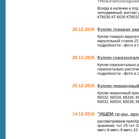
«Новочебоксарски
Всегда в наличии и по
неподвижный, контакт 
КТ6030 КТ-6030 КТ6033
20.12.2016
Куплю токарно ка
Куплю токарно карусел
карусельный станок 15
подробности - фото и 
20.12.2016
Куплю горизонтал
Куплю горизонтально р
горизонтально расточн
подробности - фото и 
20.12.2016
Куплю чеканочный
Куплю чеканочный прес
К8332, К8334, К8336, 
К0032, К0034, К0036, К
14.12.2016
"ИЩЕМ тр-ры, дросс
рассматриваем приобр
хранения: тот-25 тот-32
ммтс-8 ммтс-9 ммтс-10 м