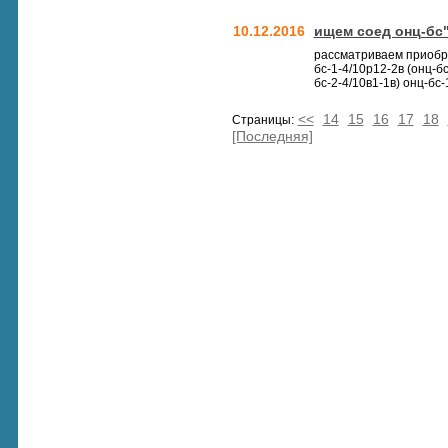
10.12.2016
ищем соед онц-бс
рассматриваем приобрет
бс-1-4/10р12-2в (онц-бс
бс-2-4/10в1-1в) онц-бс-1
<<
14
15
16
17
18
Страницы:
[Последняя]